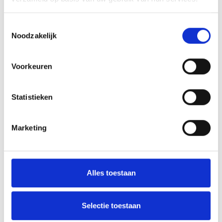
und dem Nordholländischen Dünenreservat im
Weiterlesen
Süden.
Toestemmingsselectie
Noodzakelijk
Voorkeuren
Statistieken
Marketing
Alles toestaan
Veranstaltungen das ganze Jahr über
In Bergen ist das ganze Jahr über jede Menge los!
Selectie toestaan
Genießen Sie die künstlerische Atmosphäre