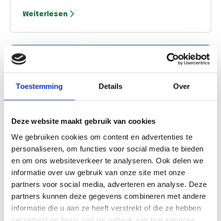
können. In Bergen und Bergen aan Zee ist das
Weiterlesen
Parken gebührenpflichtig.
Toestemming
Details
Over
Deze website maakt gebruik van cookies
We gebruiken cookies om content en advertenties te
personaliseren, om functies voor social media te bieden
en om ons websiteverkeer te analyseren. Ook delen we
informatie over uw gebruik van onze site met onze
Strand
partners voor social media, adverteren en analyse. Deze
Bergen aan Zee verfügt über einen schönen, etwa
partners kunnen deze gegevens combineren met andere
drei Kilometer langen Strand. Dieser liegt mitten in
informatie die u aan ze heeft verstrekt of die ze hebben
der Natur, mit den Dünen von Schoorl im Norden
verzameld op basis van uw gebruik van hun services.