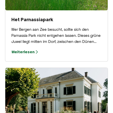
Het Parnassiapark
Wer Bergen aan Zee besucht, sollte sich den
Parnassia Park nicht entgehen lassen. Dieses grüne
Juwel liegt mitten im Dorf, zwischen den Dünen
und fühlt sich an wie ein kleines, verstecktes
Weiterlesen
Paradies. Gewundene Pfade, Dünenrosen, Teiche
und verspielte Ausblicke machen den Park zu
einem wunderbaren Ort, um dem Trubel zu
entfliehen.