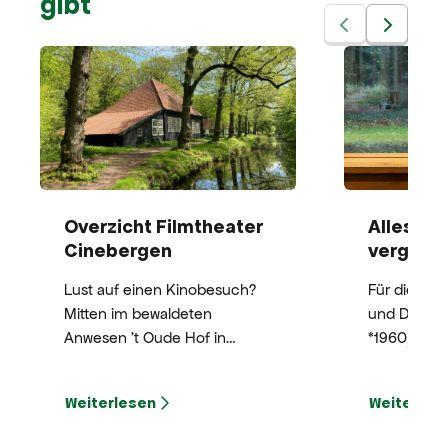
gibt
Overzicht Filmtheater
Alles ver
Cinebergen
vergaat |
Lust auf einen Kinobesuch?
Für die Bil
Mitten im bewaldeten
und Dichteri
Anwesen 't Oude Hof in
*1960) ist 
Bergen – im historischen
untrennbar 
Gebäude De Zwarte Schuur –
dem Ökosy
Weiterlesen
Weiterles
liegt das Filmtheater
Der Mensch 
Cinebergen, eines der
Inspiriert 