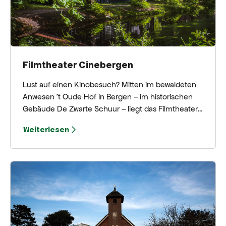
Filmtheater Cinebergen
Lust auf einen Kinobesuch? Mitten im bewaldeten
Anwesen 't Oude Hof in Bergen – im historischen
Gebäude De Zwarte Schuur – liegt das Filmtheater
Cinebergen, eines der schönsten Kinos der
Weiterlesen
Niederlande. Das Cinebergen zeigt das Beste, was
das Weltkino zu bieten hat, für ein möglichst breites
und vielfältiges Publikum. Darüber hinaus wird
Klassikern, Kinderfilmen und Dokumentationen
große Bedeutung beigemessen. Außerdem finden
regelmäßig Sonderveranstaltungen statt. Das
Cinebergen ist täglich geöffnet. Vor und nach dem
Film bietet sich die Gelegenheit, im gemütlichen