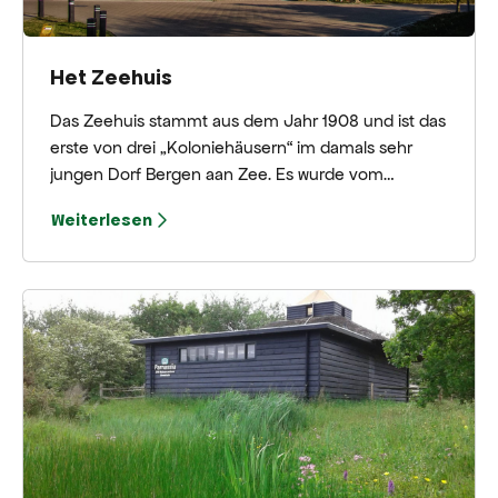
Het Zeehuis
Das Zeehuis stammt aus dem Jahr 1908 und ist das
erste von drei „Koloniehäusern“ im damals sehr
jungen Dorf Bergen aan Zee. Es wurde vom
Architekten P. Heyn im Auftrag des Burgerweeshuis
Weiterlesen
in Amsterdam gebaut und war für urbane
„Blassnasen“ gedacht, um sich von Sonne und
Meer zu erholen.