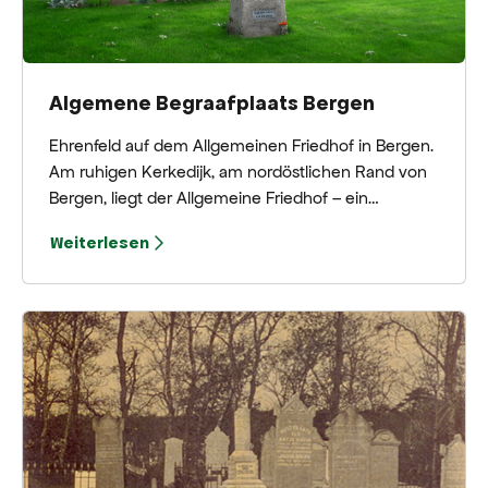
Algemene Begraafplaats Bergen
Ehrenfeld auf dem Allgemeinen Friedhof in Bergen.
Am ruhigen Kerkedijk, am nordöstlichen Rand von
Bergen, liegt der Allgemeine Friedhof – ein
friedlicher Ort der Erinnerung und des Respekts. Im
Weiterlesen
südöstlichen Teil befindet sich ein besonderer
Friedhof: ein Commonwealth-Grab mit 247
Kriegsgräbern aus dem Zweiten Weltkrieg.