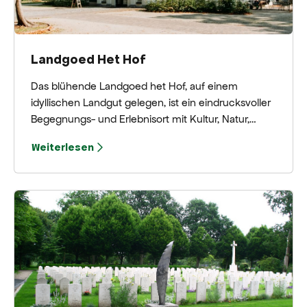
Landgoed Het Hof
Das blühende Landgoed het Hof, auf einem
idyllischen Landgut gelegen, ist ein eindrucksvoller
Begegnungs- und Erlebnisort mit Kultur, Natur,
Kunst und Gastronomie als wichtigsten
Weiterlesen
Ausgangspunkten.