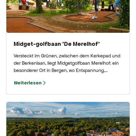
Midget-golfbaan 'De Merelhof'
Versteckt im Grünen, zwischen dem Kerkepad und
der Berkenlaan, liegt Midgetgolfbaan Merelhof: ein
besonderer Ort in Bergen, wo Entspannung,
Nostalgie und Spaß aufeinandertreffen. Die Anlage
Weiterlesen
wurde 1954 gegründet und ist damit eine der
ältesten Minigolfanlagen der Niederlande. Seit über
einem halben Jahrhundert ist Merelhof ein
beliebter Anziehungspunkt für Jung und Alt.