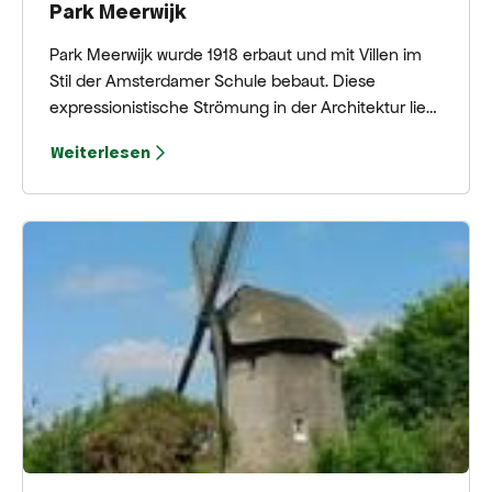
Park Meerwijk
Park Meerwijk wurde 1918 erbaut und mit Villen im
Stil der Amsterdamer Schule bebaut. Diese
expressionistische Strömung in der Architektur ließ
den Architekten große Gestaltungsfreiheit und
Weiterlesen
sorgte damals international für Aufsehen.