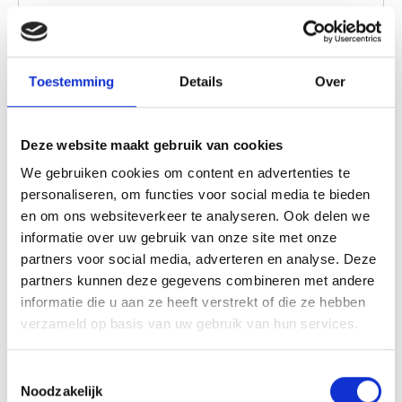
Bunkerdorp
Der Militärflugplatz Bergen wurde 1937–38 erbaut
Toestemming
Details
Over
und am ersten Kriegstag (10. Mai 1940) von
deutschen Flugzeugen bombardiert. Anschließend
wurde er fünf Jahre lang von der Luftwaffe genutzt,
Deze website maakt gebruik van cookies
Weiterlesen
und rund um den Flugplatz wurden zahlreiche
We gebruiken cookies om content en advertenties te
Bunker errichtet. Nach dem Krieg behielt er seine
personaliseren, om functies voor social media te bieden
militärische Funktion, bis er 2014 an die Stiftung
en om ons websiteverkeer te analyseren. Ook delen we
Bergen Eco Village Foundation übergeben wurde.
informatie over uw gebruik van onze site met onze
partners voor social media, adverteren en analyse. Deze
partners kunnen deze gegevens combineren met andere
informatie die u aan ze heeft verstrekt of die ze hebben
verzameld op basis van uw gebruik van hun services.
Toestemmingsselectie
Noodzakelijk