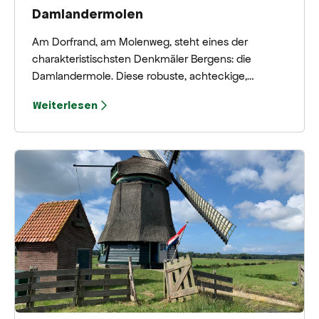
Damlandermolen
Am Dorfrand, am Molenweg, steht eines der
charakteristischsten Denkmäler Bergens: die
Damlandermole. Diese robuste, achteckige,
innenangetriebene Mühle wurde bereits 1578
Weiterlesen
erbaut, um das langgestreckte, etwa 135 Hektar
große Uferland zwischen dem ehemaligen
Bergermeer und dem südlichen Rand Bergens vor
Überschwemmungen zu schützen.