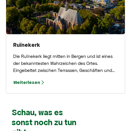
Ruïnekerk
Die Ruïnekerk liegt mitten in Bergen und ist eines
der bekanntesten Wahrzeichen des Ortes.
Eingebettet zwischen Terrassen, Geschäften und
alten Bäumen bildet diese bemerkenswerte Kirche
Weiterlesen
eine wunderschöne Kulisse für einen Spaziergang
durch Bergen. Die Kombination aus historischen
Mauern, frei zugänglichen Ruinenbereichen und
dem intimen Kirchengebäude macht die Ruïnekerk
Schau, was es
zu einem Ort, an dem man innehalten möchte.
Nicht nur, um zu schauen, sondern auch, um die
sonst noch zu tun
lange Geschichte Bergens zu spüren.