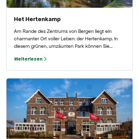
Het Hertenkamp
Am Rande des Zentrums von Bergen liegt ein
charmanter Ort voller Leben: der Hertenkamp. In
diesem grünen, umzäunten Park können Sie
Hirsche, Ziegen, Schafe und andere Tiere aus
Weiterlesen
nächster Nähe bewundern. Ein schöner Ort für
Jung und Alt – besonders mit Kindern ist ein
Spaziergang rund um das Camp empfehlenswert.