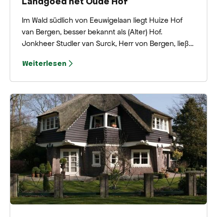
Landgoed het Oude Hof
Im Wald südlich von Eeuwigelaan liegt Huize Hof
van Bergen, besser bekannt als (Alter) Hof.
Jonkheer Studler van Surck, Herr von Bergen, ließ
das Gebäude in den Jahren nach 1642 errichten.
Weiterlesen
Der Hof te Bergen oder „Alter Hof“ ist das erste
Landgut in den Niederlanden, das im französischen
klassischen Stil erbaut wurde, mit Aussichtsgassen,
Sichtachsen, Teiche, Kattebergen und Baumreihen
nach streng geometrischem Muster (1643–1660).