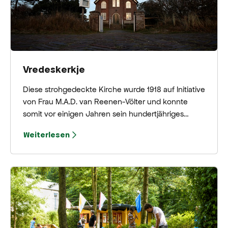
Kinocafé etwas zu trinken.
Vredeskerkje
Diese strohgedeckte Kirche wurde 1918 auf Initiative
von Frau M.A.D. van Reenen-Völter und konnte
somit vor einigen Jahren sein hundertjähriges
Bestehen feiern. Architekten dieser „Kirche für alle,
Weiterlesen
einer Kirche des Friedens“ waren P. Elders und H.L.
Baron Taets van Amerongen.