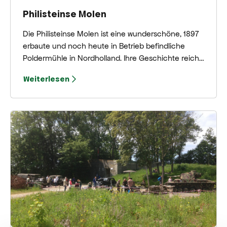
Philisteinse Molen
Die Philisteinse Molen ist eine wunderschöne, 1897
erbaute und noch heute in Betrieb befindliche
Poldermühle in Nordholland. Ihre Geschichte reicht
bis ins Jahr 1568 zurück, als hier die erste
Weiterlesen
Poldermühle errichtet wurde, um den Philisteinse
Polder trocken zu halten. Auch heute noch dreht
sich die Mühle und wird seit 1974 von zertifizierten
ehrenamtlichen Müllern betrieben.