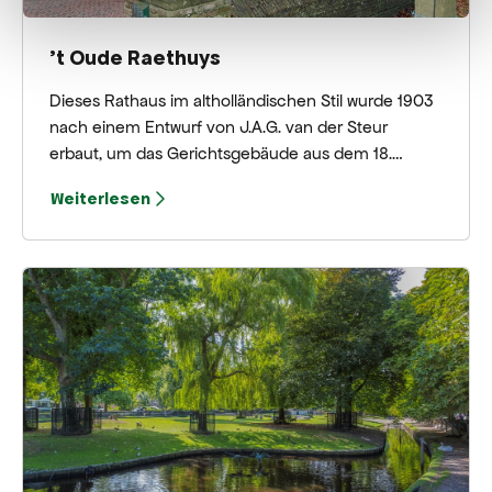
't Oude Raethuys
Dieses Rathaus im altholländischen Stil wurde 1903
nach einem Entwurf von J.A.G. van der Steur
erbaut, um das Gerichtsgebäude aus dem 18.
Jahrhundert in Bergen zu ersetzen. Bis 1915
Weiterlesen
beherbergte es auch das „alte Bergen-Zimmer“ mit
einer Sammlung, die den Beginn des Museums Het
Sterkenhuis bildete.