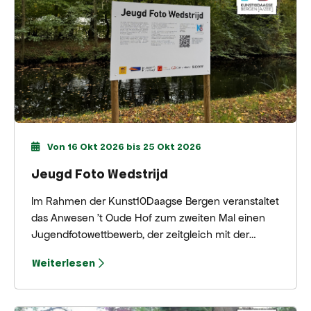
Von 16 Okt 2026 bis 25 Okt 2026
Jeugd Foto Wedstrijd
Im Rahmen der Kunst10Daagse Bergen veranstaltet
das Anwesen 't Oude Hof zum zweiten Mal einen
Jugendfotowettbewerb, der zeitgleich mit der
großen Fotoausstellung im Zwarte Schuur
Weiterlesen
stattfindet. Teilnehmen können Jugendliche im
Alter von 10 bis 14 und 15 bis 18 Jahren.