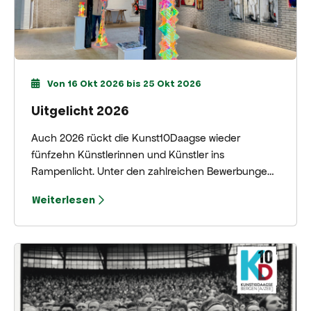
Von 16 Okt 2026 bis 25 Okt 2026
Uitgelicht 2026
Auch 2026 rückt die Kunst10Daagse wieder
fünfzehn Künstlerinnen und Künstler ins
Rampenlicht. Unter den zahlreichen Bewerbungen
fand die Organisation erneut viele herausragende,
Weiterlesen
vielversprechende und vielfältige Arbeiten. Daher
wurde beschlossen, auch in diesem Jahr unter dem
Motto „Kunst10Daagse Uitgelicht“ eine Auswahl von
Künstlerinnen und Künstlern besonders
hervorzuheben.