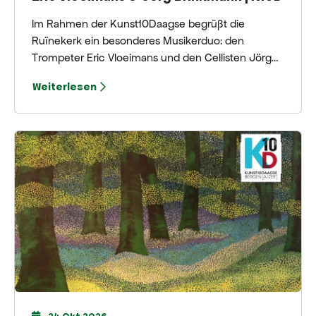
Im Rahmen der Kunst10Daagse begrüßt die
Ruïnekerk ein besonderes Musikerduo: den
Trompeter Eric Vloeimans und den Cellisten Jörg
Brinkmann. Gemeinsam präsentieren sie ein intimes
Weiterlesen
Konzert, in dem Jazz, klassische Musik,
Improvisation und warme Klanglandschaften
miteinander verschmelzen.