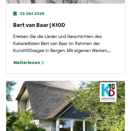
25 Okt 2026
Bert van Baar | K10D
Erleben Sie die Lieder und Geschichten des
Kabarettisten Bert van Baar im Rahmen der
Kunst10Daagse in Bergen. Mit eigenen Werken,
aktuellen Beobachtungen und vielseitiger
Weiterlesen
musikalischer Begleitung bietet er eine
stimmungsvolle Vorstellung im Stadtzentrum.