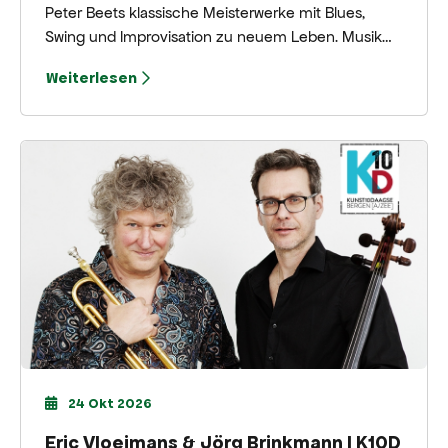
Peter Beets klassische Meisterwerke mit Blues,
Swing und Improvisation zu neuem Leben. Musik
von Rachmaninow, Tschaikowsky, Chopin und
Weiterlesen
anderen erhält so eine kühne neue Dimension,
ohne dabei die Kraft des Originals einzubüßen.
24 Okt 2026
Eric Vloeimans & Jörg Brinkmann | K10D