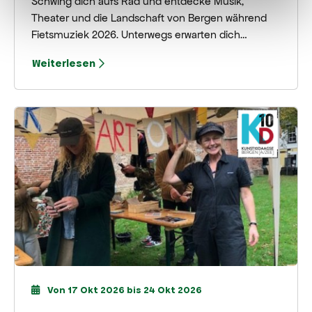
Schwing dich aufs Rad und entdecke Musik,
Theater und die Landschaft von Bergen während
Fietsmuziek 2026. Unterwegs erwarten dich
überraschende Aufführungen an einzigartigen
Weiterlesen
Orten, kombiniert mit einer wunderschönen
Radtour durch die Umgebung.
Von 17 Okt 2026 bis 24 Okt 2026