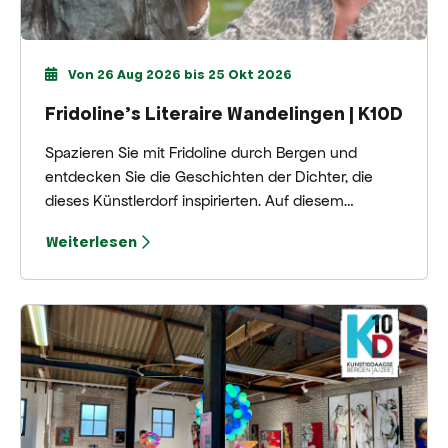
Von 26 Aug 2026 bis 25 Okt 2026
Fridoline’s Literaire Wandelingen | K10D
Spazieren Sie mit Fridoline durch Bergen und
entdecken Sie die Geschichten der Dichter, die
dieses Künstlerdorf inspirierten. Auf diesem
literarischen Spaziergang vereinen sich besondere
Weiterlesen
Orte, Lebensgeschichten und Gedichte.