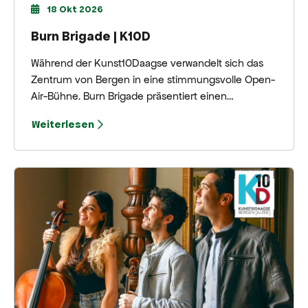
18 Okt 2026
Burn Brigade | K10D
Während der Kunst10Daagse verwandelt sich das
Zentrum von Bergen in eine stimmungsvolle Open-
Air-Bühne. Burn Brigade präsentiert einen
Nachmittag voller mitreißendem Big-Band-Jazz,
Weiterlesen
energiegeladenen Soli und überraschenden
Arrangements.