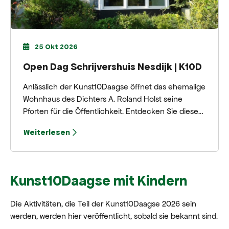
25 Okt 2026
Open Dag Schrijvershuis Nesdijk | K10D
Anlässlich der Kunst10Daagse öffnet das ehemalige
Wohnhaus des Dichters A. Roland Holst seine
Pforten für die Öffentlichkeit. Entdecken Sie diesen
besonderen Ort, an dem Schriftsteller, Dichter und
Weiterlesen
Übersetzer in Ruhe und Stille an neuen
Geschichten und Gedichten arbeiten.
Kunst10Daagse mit Kindern
Die Aktivitäten, die Teil der Kunst10Daagse 2026 sein
werden, werden hier veröffentlicht, sobald sie bekannt sind.