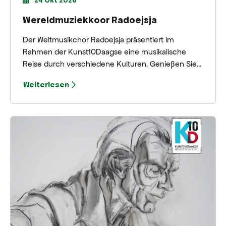
24 Okt 2026
Wereldmuziekkoor Radoejsja
Der Weltmusikchor Radoejsja präsentiert im
Rahmen der Kunst10Daagse eine musikalische
Reise durch verschiedene Kulturen. Genießen Sie
mehrstimmigen Gesang, traditionelle Volkslieder
Weiterlesen
und warme Klänge auf dem Plein in Bergen.