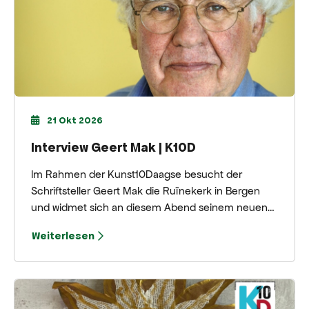
21 Okt 2026
Interview Geert Mak | K10D
Im Rahmen der Kunst10Daagse besucht der
Schriftsteller Geert Mak die Ruïnekerk in Bergen
und widmet sich an diesem Abend seinem neuen
Buch „Wisselwachter“. Im Gespräch mit Ivan
Weiterlesen
Borghstijn erörtert er Amerika, Europa und die
politischen Entscheidungen, die das 20.
Jahrhundert prägten.