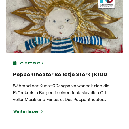
21 Okt 2026
Poppentheater Belletje Sterk | K10D
Während der Kunst10Daagse verwandelt sich die
Ruïnekerk in Bergen in einen fantasievollen Ort
voller Musik und Fantasie. Das Puppentheater
Belletje Sterk präsentiert „Draadje“, eine verspielte
Weiterlesen
Aufführung für neugierige Abenteurer ab 2 Jahren.