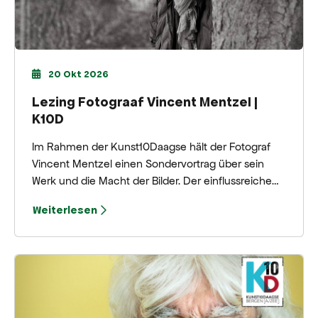
20 Okt 2026
Lezing Fotograaf Vincent Mentzel |
K10D
Im Rahmen der Kunst10Daagse hält der Fotograf
Vincent Mentzel einen Sondervortrag über sein
Werk und die Macht der Bilder. Der einflussreiche
Bildgestalter nimmt die Besucher mit hinter die
Weiterlesen
Kulissen ikonischer Fotografien, persönlicher
Geschichten und prägender Momente der
jüngeren Geschichte.