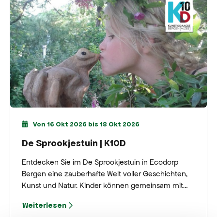
Von 16 Okt 2026 bis 18 Okt 2026
De Sprookjestuin | K10D
Entdecken Sie im De Sprookjestuin in Ecodorp
Bergen eine zauberhafte Welt voller Geschichten,
Kunst und Natur. Kinder können gemeinsam mit
ihren Eltern oder Großeltern auf eine interaktive
Weiterlesen
Schnitzeljagd gehen und dabei an märchenhaften