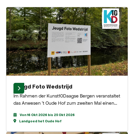
Jeugd Foto Wedstrijd
Im Rahmen der Kunst10Daagse Bergen veranstaltet
das Anwesen 't Oude Hof zum zweiten Mal einen
Jugendfotowettbewerb, der zeitgleich mit der
Von 16 Okt 2026 bis 25 Okt 2026
großen Fotoausstellung im Zwarte Schuur
Landgoed het Oude Hof
stattfindet. Teilnehmen können Jugendliche im
Alter von 10 bis 14 und 15 bis 18 Jahren.