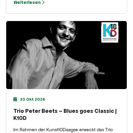
Weiterlesen
Meisterwerke, gestohlener Schätze und der Suche
nach Kunstwerken, die ihren rechtmäßigen
Besitzern zurückgegeben werden müssen.
23 Okt 2026
Trio Peter Beets – Blues goes Classic |
K10D
Im Rahmen der Kunst10Daagse erweckt das Trio