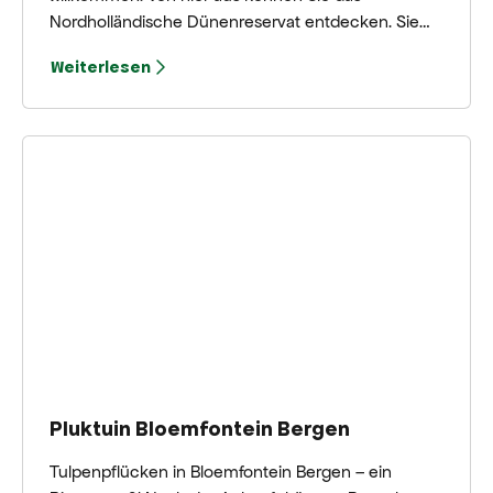
Nordholländische Dünenreservat entdecken. Sie
helfen Ihnen gerne bei der Planung eines schönen
Weiterlesen
Spaziergangs. Sie können auch für lustige
Aktivitäten, (natürliche) Produkte aus dem Laden
oder auf eine Tasse Kaffee zu uns kommen.
Pluktuin Bloemfontein Bergen
Tulpenpflücken in Bloemfontein Bergen – ein