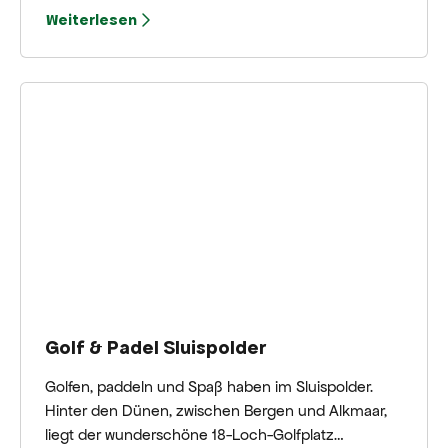
die wundervolle Unterwasserwelt des Zee
Weiterlesen
Aquariums in Bergen aan Zee! Begegnen Sie
unseren Robben Selma und Tjark von Angesicht zu
Angesicht. Und entdecken Sie die besonderen
Fische, Meeresbewohner und Muscheln aus aller
Welt!
Golf & Padel Sluispolder
Golfen, paddeln und Spaß haben im Sluispolder.
Hinter den Dünen, zwischen Bergen und Alkmaar,
liegt der wunderschöne 18-Loch-Golfplatz