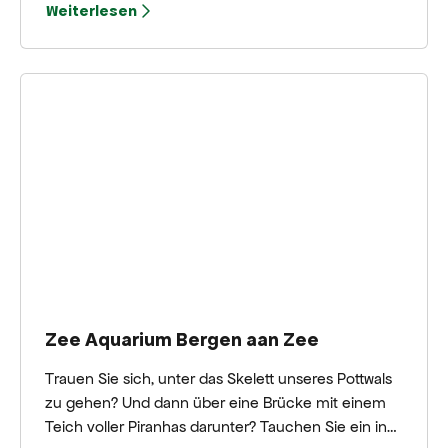
Weiterlesen
Surfregeln. Danach geht es direkt los, um deine
erste Welle zu reiten. Auch Stand-Up-
Paddleboarding ist möglich: Zuerst lernst du, auf
flachem Wasser das Gleichgewicht zu halten und
zu paddeln, dann kreuzst du über das Meer oder
versuchst sogar, eine Welle zu erwischen.
Zee Aquarium Bergen aan Zee
Trauen Sie sich, unter das Skelett unseres Pottwals
zu gehen? Und dann über eine Brücke mit einem
Teich voller Piranhas darunter? Tauchen Sie ein in