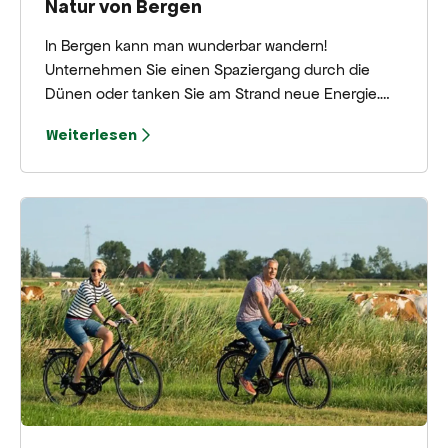
Natur von Bergen
In Bergen kann man wunderbar wandern!
Unternehmen Sie einen Spaziergang durch die
Dünen oder tanken Sie am Strand neue Energie.
Auch ein Waldspaziergang, ein Streifzug durch das
Weiterlesen
einzigartige Stadtzentrum und eine Wanderung
durch den Polder.