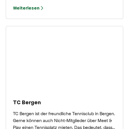
Sluispolder. Dieser anspruchsvolle Platz ist reich an
Weiterlesen
Bunkern und Wasserflächen, die auf vielen Löchern
ein zusätzliches Handicap darstellen. Die fast
allgegenwärtige Meeresbrise verleiht dem Spiel
eine zusätzliche Dimension. Dank der großzügigen
Grüns und breiten Fairways bleibt der Platz sowohl
für erfahrene als auch für Freizeitspieler eine
Herausforderung.
TC Bergen
TC Bergen ist der freundliche Tennisclub in Bergen.
Gerne können auch Nicht-Mitglieder über Meet &
Play einen Tennisplatz mieten. Das bedeutet, dass