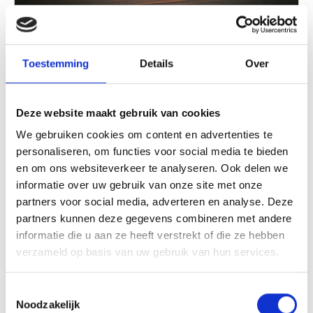
Den Sonnenuntergang in Bergen aan
Toestemming
Details
Over
Zee genießen
Lassen Sie den Tag mit einem zauberhaften
Deze website maakt gebruik van cookies
Moment an der Küste ausklingen. Spazieren Sie
We gebruiken cookies om content en advertenties te
entlang der Flutlinie, genießen Sie die warmen
personaliseren, om functies voor social media te bieden
Farben über der Nordsee und erleben Sie die Ruhe
Weiterlesen
en om ons websiteverkeer te analyseren. Ook delen we
am Strand, während die Sonne langsam versinkt.
informatie over uw gebruik van onze site met onze
Ein Getränk in einem Strandpavillon rundet das
partners voor social media, adverteren en analyse. Deze
ultimative Küstenerlebnis ab.
partners kunnen deze gegevens combineren met andere
informatie die u aan ze heeft verstrekt of die ze hebben
verzameld op basis van uw gebruik van hun services.
Toestemmingsselectie
Noodzakelijk