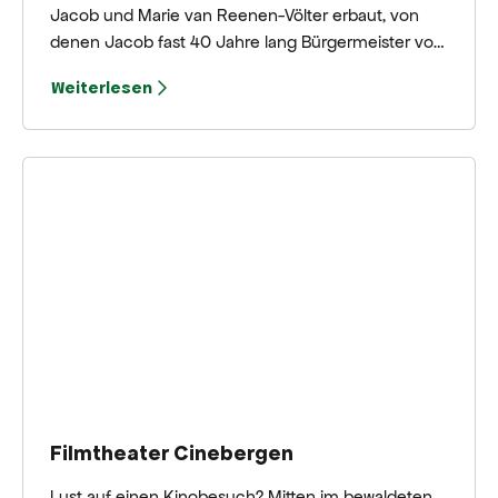
Jacob und Marie van Reenen-Völter erbaut, von
denen Jacob fast 40 Jahre lang Bürgermeister von
Bergen gewesen wäre. Nach seinem Tod ging das
Weiterlesen
Haus in den Besitz der Gemeinde über und hatte
verschiedene Nutzungen, bis es 1993 in ein
Museum für Bergener (und andere) Kunst
umgewandelt wurde.
Filmtheater Cinebergen
Lust auf einen Kinobesuch? Mitten im bewaldeten