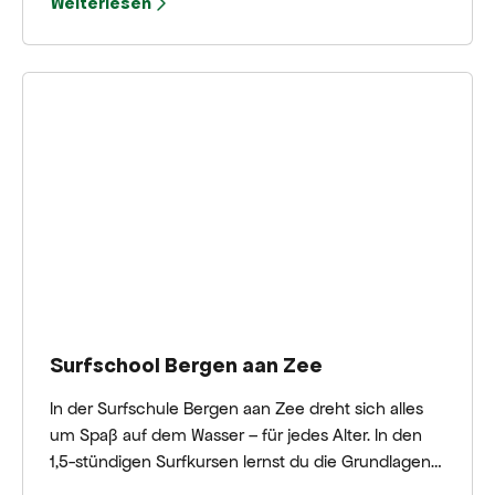
Weiterlesen
charmante Minigolfplatz eine erholsame und
unterhaltsame Zeit für die ganze Familie.
Surfschool Bergen aan Zee
In der Surfschule Bergen aan Zee dreht sich alles
um Spaß auf dem Wasser – für jedes Alter. In den
1,5-stündigen Surfkursen lernst du die Grundlagen
zu Strömungen, Körperhaltung, Sicherheit und