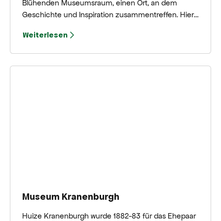
Blühenden Museumsraum, einen Ort, an dem
Geschichte und Inspiration zusammentreffen. Hier
wird die Geschichte der Bergener Volkshogeschool
Weiterlesen
lebendig, die kurz nach dem Zweiten Weltkrieg
gegründet wurde, um den Menschen neue
Hoffnung und Perspektiven zu bieten.
Museum Kranenburgh
Huize Kranenburgh wurde 1882-83 für das Ehepaar