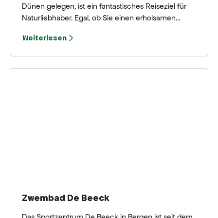
Dünen gelegen, ist ein fantastisches Reiseziel für
Naturliebhaber. Egal, ob Sie einen erholsamen
Spaziergang machen, eine abenteuerliche
Weiterlesen
Entdeckungstour mit den Kindern unternehmen
oder einfach nur die Ruhe und Schönheit der Natur
genießen möchten, der Bergerbos ist der richtige
Ort dafür.
Zwembad De Beeck
Das Sportzentrum De Beeck in Bergen ist seit dem