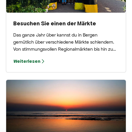
Besuchen Sie einen der Märkte
Das ganze Jahr über kannst du in Bergen
gemütlich über verschiedene Märkte schlendern.
Von stimmungsvollen Regionalmärkten bis hin zu
lebhaften Kunst- und Trödelmärkten – es gibt
Weiterlesen
immer etwas zu entdecken! Neugierig, wo und
wann du dabei sein solltest? Hier findest du eine
praktische Übersicht über alle Märkte in Bergen.
Lass dich von einzigartigen Fundstücken, lokalen
Köstlichkeiten und der gemütlichen Atmosphäre
überraschen!