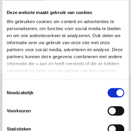
Von 8 Aug 2026 bis 1 Nov 2026
Deze website maakt gebruik van cookies
Dienstag
10:30 - 17:00
Mittwoch
10:30 - 17:00
We gebruiken cookies om content en advertenties te
Donnerstag
10:30 - 17:00
personaliseren, om functies voor social media te bieden
Freitag
10:30 - 17:00
en om ons websiteverkeer te analyseren. Ook delen we
Samstag
10:30 - 17:00
informatie over uw gebruik van onze site met onze
Sonntag
10:30 - 17:00
partners voor social media, adverteren en analyse. Deze
partners kunnen deze gegevens combineren met andere
informatie die u aan ze heeft verstrekt of die ze hebben
verzameld op basis van uw gebruik van hun services.
Toestemmingsselectie
Noodzakelijk
Schau auch mal
Voorkeuren
Entdecke den Rest der Region! Schau dir die anderen
Websites an, um zu sehen, was diese wunderschöne
Umgebung noch zu bieten hat.
Statistieken