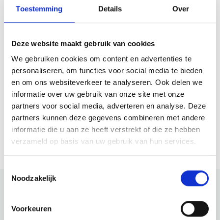
Toegankelijkheid
Toestemming
Details
Over
Er is helaas niets bekend over de toegankelijkheid.
Deze website maakt gebruik van cookies
Kontakt
We gebruiken cookies om content en advertenties te
personaliseren, om functies voor social media te bieden
Bergerbos
en om ons websiteverkeer te analyseren. Ook delen we
Herenweg 39
informatie over uw gebruik van onze site met onze
1861 Bergen Nh
partners voor social media, adverteren en analyse. Deze
partners kunnen deze gegevens combineren met andere
Plane deine Route
informatie die u aan ze heeft verstrekt of die ze hebben
verzameld op basis van uw gebruik van hun services.
Toestemmingsselectie
Noodzakelijk
Schau auch mal
Voorkeuren