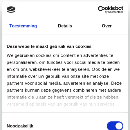
Toestemming
Details
Over
Schau auch mal
Deze website maakt gebruik van cookies
Entdecke den Rest der Region! Schau dir die anderen
Websites an, um zu sehen, was diese wunderschöne
We gebruiken cookies om content en advertenties te
Umgebung noch zu bieten hat.
personaliseren, om functies voor social media te bieden
en om ons websiteverkeer te analyseren. Ook delen we
informatie over uw gebruik van onze site met onze
partners voor social media, adverteren en analyse. Deze
partners kunnen deze gegevens combineren met andere
informatie die u aan ze heeft verstrekt of die ze hebben
verzameld op basis van uw gebruik van hun services.
Toestemmingsselectie
Noodzakelijk