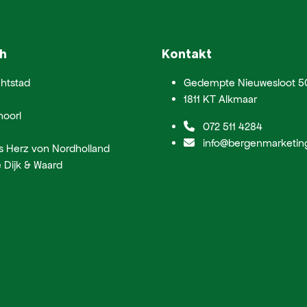
h
Kontakt
htstad
Gedempte Nieuwesloot 5
1811 KT Alkmaar
hoorl
072 511 4284
info@bergenmarketing
s Herz von Nordholland
 Dijk & Waard