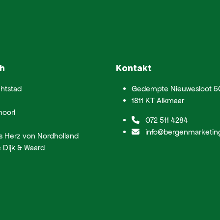
h
Kontakt
htstad
Gedempte Nieuwesloot 5
1811 KT Alkmaar
hoorl
072 511 4284
info@bergenmarketing
s Herz von Nordholland
 Dijk & Waard