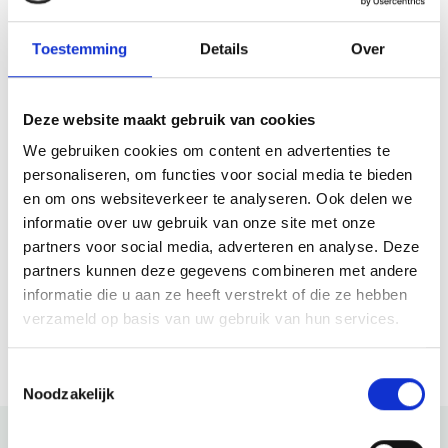
Ruïnekerk
Raadhuisstraat 29
Toestemming
Details
Over
1861 CS Bergen Nh
info@duinstreekkamermuziek.nl
€ 23,00
Deze website maakt gebruik van cookies
We gebruiken cookies om content en advertenties te
personaliseren, om functies voor social media te bieden
Plane deine Route
en om ons websiteverkeer te analyseren. Ook delen we
informatie over uw gebruik van onze site met onze
partners voor social media, adverteren en analyse. Deze
partners kunnen deze gegevens combineren met andere
Wann
informatie die u aan ze heeft verstrekt of die ze hebben
verzameld op basis van uw gebruik van hun services.
27 Sep 2026
15:00 - 17:00
Toestemmingsselectie
Noodzakelijk