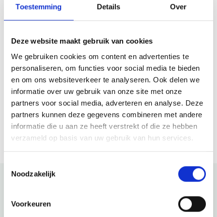
Toestemming
Details
Over
Openingstijden
Deze website maakt gebruik van cookies
Montag
Gesloten
We gebruiken cookies om content en advertenties te
Dienstag
Gesloten
personaliseren, om functies voor social media te bieden
Mittwoch
10:00 - 18:00
en om ons websiteverkeer te analyseren. Ook delen we
Donnerstag
10:00 - 18:00
informatie over uw gebruik van onze site met onze
Freitag
10:00 - 00:00
partners voor social media, adverteren en analyse. Deze
Samstag
10:00 - 00:00
partners kunnen deze gegevens combineren met andere
Sonntag
10:00 - 18:00
informatie die u aan ze heeft verstrekt of die ze hebben
verzameld op basis van uw gebruik van hun services.
Toestemmingsselectie
Noodzakelijk
Schau auch mal
Voorkeuren