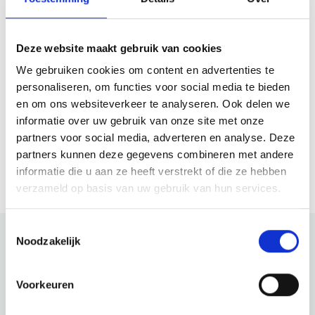
Kunst aan Zee:
Expositie
’Strandgezichten’
Deze website maakt gebruik van cookies
Die Ausstellung *Beach Faces*
We gebruiken cookies om content en advertenties te
von Peter Swidde ist bis zum 11.
personaliseren, om functies voor social media te bieden
September 2026 im Het
en om ons websiteverkeer te analyseren. Ook delen we
Zeehuis in Bergen aan Zee zu
informatie over uw gebruik van onze site met onze
Weiterlesen
sehen. Entdecken Sie
partners voor social media, adverteren en analyse. Deze
farbenfrohe, realistische
partners kunnen deze gegevens combineren met andere
Gemälde des Lebens in der
informatie die u aan ze heeft verstrekt of die ze hebben
Schau mehr an
Stadt und am Meer.
verzameld op basis van uw gebruik van hun services.
Toestemmingsselectie
Noodzakelijk
Schau auch mal
Voorkeuren
Entdecke den Rest der Region! Schau dir die anderen