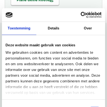
Toestemming
Details
Over
Schau auch mal
Deze website maakt gebruik van cookies
We gebruiken cookies om content en advertenties te
Entdecke den Rest der Region! Schau dir die anderen
personaliseren, om functies voor social media te bieden
Websites an, um zu sehen, was diese wunderschöne
en om ons websiteverkeer te analyseren. Ook delen we
Umgebung noch zu bieten hat.
informatie over uw gebruik van onze site met onze
partners voor social media, adverteren en analyse. Deze
partners kunnen deze gegevens combineren met andere
informatie die u aan ze heeft verstrekt of die ze hebben
verzameld op basis van uw gebruik van hun services.
Toestemmingsselectie