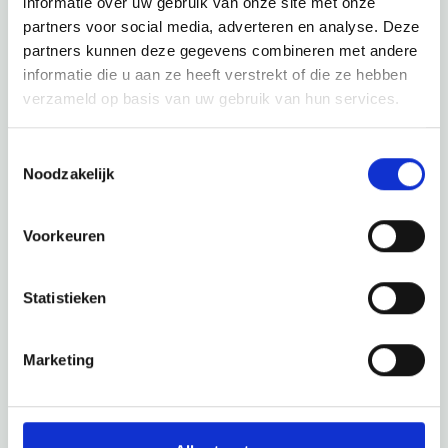
informatie over uw gebruik van onze site met onze
partners voor social media, adverteren en analyse. Deze
Schau auch mal
partners kunnen deze gegevens combineren met andere
informatie die u aan ze heeft verstrekt of die ze hebben
Entdecke den Rest der Region! Schau dir die anderen
verzameld op basis van uw gebruik van hun services.
Websites an, um zu sehen, was diese wunderschöne
Umgebung noch zu bieten hat.
Toestemmingsselectie
Noodzakelijk
Voorkeuren
Statistieken
Marketing