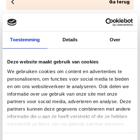
Ga terug
Informatie
Ruïnekerk
Toestemming
Details
Over
Oude Prinsweg 2
1861 CS Bergen Nh
info@kunstmarktbergen.nl
Deze website maakt gebruik van cookies
We gebruiken cookies om content en advertenties te
Freier Eintritt
personaliseren, om functies voor social media te bieden
en om ons websiteverkeer te analyseren. Ook delen we
Plane deine Route
informatie over uw gebruik van onze site met onze
partners voor social media, adverteren en analyse. Deze
partners kunnen deze gegevens combineren met andere
informatie die u aan ze heeft verstrekt of die ze hebben
verzameld op basis van uw gebruik van hun services.
Wann
Von 13 Aug 2026 bis 27 Aug 2026