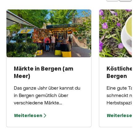
Märkte in Bergen (am
Köstlicher 
Meer)
Bergen
Das ganze Jahr über kannst du
Eine gute Tass
in Bergen gemütlich über
schmeckt nac
verschiedene Märkte
Herbstspazier
schlendern. Von
und Bergen aa
Weiterlesen
Weiterlesen
stimmungsvollen
herrlich. Wir 
Regionalmärkten bis hin zu
einige Orte em
lebhaften Kunst- und
denen du eine