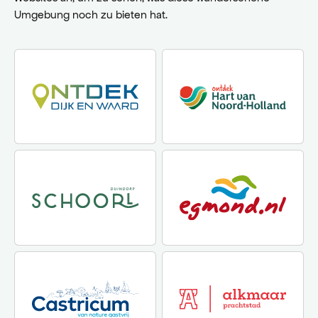
geöffnet. 
Umgebung noch zu bieten hat.
Film bietet 
Gelegenhei
Kinocafé et