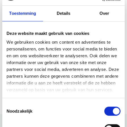
Oude Prinsweg 2
1861 CS Bergen Nh
Toestemming
Details
Over
Freier Eintritt
Deze website maakt gebruik van cookies
Plane deine Route
We gebruiken cookies om content en advertenties te
personaliseren, om functies voor social media te bieden
en om ons websiteverkeer te analyseren. Ook delen we
informatie over uw gebruik van onze site met onze
Wann
partners voor social media, adverteren en analyse. Deze
partners kunnen deze gegevens combineren met andere
Von 8 Aug 2026 bis 28 Dez 2030
informatie die u aan ze heeft verstrekt of die ze hebben
verzameld op basis van uw gebruik van hun services.
Samstag
08:30 - 17:00
Toestemmingsselectie
Noodzakelijk