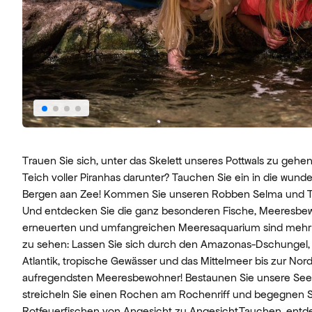
Trauen Sie sich, unter das Skelett unseres Pottwals zu geh
Teich voller Piranhas darunter? Tauchen Sie ein in die wun
Bergen aan Zee! Kommen Sie unseren Robben Selma und Tj
Und entdecken Sie die ganz besonderen Fische, Meeresbew
erneuerten und umfangreichen Meeresaquarium sind mehr 
zu sehen: Lassen Sie sich durch den Amazonas-Dschungel, v
Atlantik, tropische Gewässer und das Mittelmeer bis zur Nor
aufregendsten Meeresbewohner! Bestaunen Sie unsere Seep
streicheln Sie einen Rochen am Rochenriff und begegnen S
Rotfeuerfischen von Angesicht zu Angesicht.Tauchen, entd