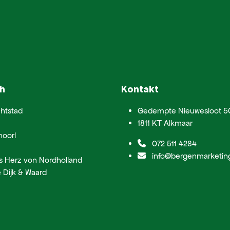
h
Kontakt
htstad
Gedempte Nieuwesloot 5
1811 KT Alkmaar
hoorl
072 511 4284
info@bergenmarketing
s Herz von Nordholland
 Dijk & Waard