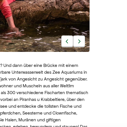
en? Und dann über eine Brücke mit einem
derbare Unterwasserwelt des Zee Aquariums in
ark von Angesicht zu Angesicht gegenüber.
ohner und Muscheln aus aller Welt!Im
als 300 verschiedene Fischarten thematisch
orbei an Piranhas u Krabbeltiere, über den
dsee und entdecke die tollsten Fische und
ferdchen, Seesterne und Clownfische,
ie Haien, Muränen und giftigen
ecken, erleben, bewundern und staunen! Das