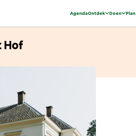
Agenda
Ontdek
Doen
Plan
 Hof