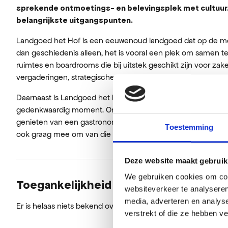
sprekende ontmoetings- en belevingsplek met cultuur, 
belangrijkste uitgangspunten.
Landgoed het Hof is een eeuwenoud landgoed dat op de mon
dan geschiedenis alleen, het is vooral een plek om samen te 
ruimtes en boardrooms die bij uitstek geschikt zijn voor zak
vergaderingen, strategische sessies en events.
Daarnaast is Landgoed het Hof ook een plek om een ontvan
gedenkwaardig moment. Om iets te vieren of om samen te 
genieten van een gastronomisch diner. Bij Het Hof gaan we
Toestemming
ook graag mee om van die speciale gelegenheid echt iets b
Deze website maakt gebruik
We gebruiken cookies om cont
Toegankelijkheid
websiteverkeer te analyseren
media, adverteren en analys
Er is helaas niets bekend over de toegankelijkheid.
verstrekt of die ze hebben v