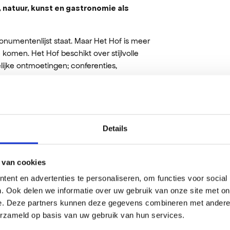
natuur, kunst en gastronomie als
umentenlijst staat. Maar Het Hof is meer
komen. Het Hof beschikt over stijlvolle
elijke ontmoetingen; conferenties,
gst te organiseren ter gelegenheid van een
koken in een privé-keuken om vervolgens te
 graag een stapje verder en we denken dan
Details
ijzonders te maken.
 van cookies
ent en advertenties te personaliseren, om functies voor social
. Ook delen we informatie over uw gebruik van onze site met on
e. Deze partners kunnen deze gegevens combineren met andere i
erzameld op basis van uw gebruik van hun services.