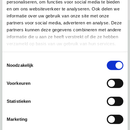
personaliseren, om functies voor social media te bieden
en om ons websiteverkeer te analyseren. Ook delen we
informatie over uw gebruik van onze site met onze
partners voor social media, adverteren en analyse. Deze
partners kunnen deze gegevens combineren met andere
informatie die u aan ze heeft verstrekt of die ze hebben
Schau auch mal
verzameld op basis van uw gebruik van hun services.
Entdecke den Rest der Region! Schau dir die anderen
Toestemmingsselectie
Websites an, um zu sehen, was diese wunderschöne
Noodzakelijk
Umgebung noch zu bieten hat.
Voorkeuren
Statistieken
Marketing