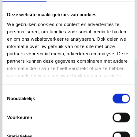
Deze website maakt gebruik van cookies
Website
We gebruiken cookies om content en advertenties te
Bezoek website
personaliseren, om functies voor social media te bieden
en om ons websiteverkeer te analyseren. Ook delen we
informatie over uw gebruik van onze site met onze
partners voor social media, adverteren en analyse. Deze
partners kunnen deze gegevens combineren met andere
informatie die u aan ze heeft verstrekt of die ze hebben
verzameld op basis van uw gebruik van hun services.
Bekijk ook eens
Toestemmingsselectie
Ontdek de rest van de regio! Bekijk de andere websites om
Noodzakelijk
te zien wat deze prachtige omgeving nog meer te bieden
heeft.
Voorkeuren
Statistieken