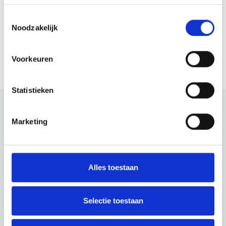
Donnerstag
10:00 - 17:30
Toestemmingsselectie
Freitag
10:00 - 17:30
Noodzakelijk
Samstag
10:00 - 17:30
Sonntag
12:00 - 17:00
Voorkeuren
Statistieken
Marketing
Schau auch mal
Entdecke den Rest der Region! Schau dir die anderen
Websites an, um zu sehen, was diese wunderschöne
Alles toestaan
Umgebung noch zu bieten hat.
Selectie toestaan