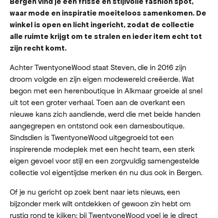
Bergen vind je een frisse en stijlvolle fashion spot,
waar mode en inspiratie moeiteloos samenkomen. De
winkel is open en licht ingericht, zodat de collectie
alle ruimte krijgt om te stralen en ieder item echt tot
zijn recht komt.
Achter TwentyoneWood staat Steven, die in 2016 zijn
droom volgde en zijn eigen modewereld creëerde. Wat
begon met een herenboutique in Alkmaar groeide al snel
uit tot een groter verhaal. Toen aan de overkant een
nieuwe kans zich aandiende, werd die met beide handen
aangegrepen en ontstond ook een damesboutique.
Sindsdien is TwentyoneWood uitgegroeid tot een
inspirerende modeplek met een hecht team, een sterk
eigen gevoel voor stijl en een zorgvuldig samengestelde
collectie vol eigentijdse merken én nu dus ook in Bergen.
Of je nu gericht op zoek bent naar iets nieuws, een
bijzonder merk wilt ontdekken of gewoon zin hebt om
rustig rond te kijken: bij TwentyoneWood voel je je direct