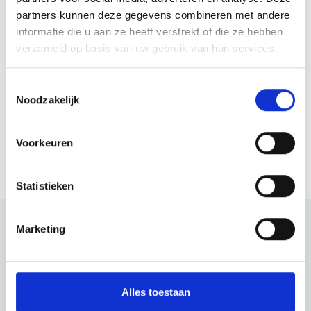
Vrijdag
10:00 - 17:30
partners kunnen deze gegevens combineren met andere
Zaterdag
10:00 - 17:30
informatie die u aan ze heeft verstrekt of die ze hebben
Zondag
12:00 - 17:00
verzameld op basis van uw gebruik van hun services.
Toestemmingsselectie
Website
Noodzakelijk
Bezoek website
Voorkeuren
Statistieken
Marketing
Bekijk ook eens
Ontdek de rest van de regio! Bekijk de andere websites om
Alles toestaan
te zien wat deze prachtige omgeving nog meer te bieden