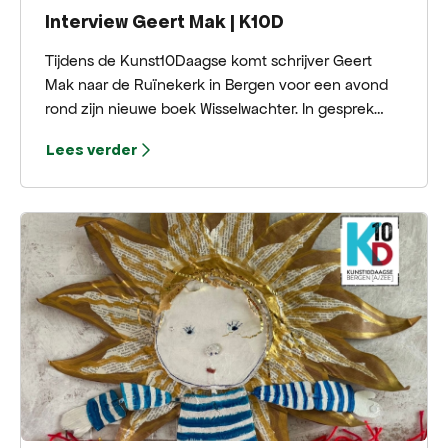
Interview Geert Mak | K10D
Tijdens de Kunst10Daagse komt schrijver Geert
Mak naar de Ruïnekerk in Bergen voor een avond
rond zijn nieuwe boek Wisselwachter. In gesprek
met Ivan Borghstijn vertelt hij over Amerika, Europa
Lees verder
en de politieke keuzes die de twintigste eeuw
hebben gevormd.