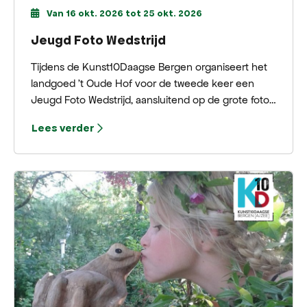
Van 16 okt. 2026 tot 25 okt. 2026
Jeugd Foto Wedstrijd
Tijdens de Kunst10Daagse Bergen organiseert het
landgoed ’t Oude Hof voor de tweede keer een
Jeugd Foto Wedstrijd, aansluitend op de grote foto-
expositie bij de Zwarte Schuur. Deelname is
Lees verder
mogelijk voor jongeren van 10 tot 14 jaar en van 15
tot 18 jaar.