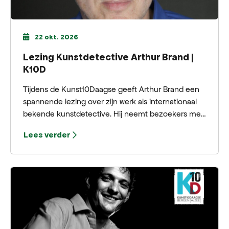
22 okt. 2026
Lezing Kunstdetective Arthur Brand |
K10D
Tijdens de Kunst10Daagse geeft Arthur Brand een
spannende lezing over zijn werk als internationaal
bekende kunstdetective. Hij neemt bezoekers mee
in de wereld van verdwenen meesterwerken,
Lees verder
gestolen schatten en de zoektocht naar kunst die
terug moet naar de rechtmatige eigenaar.