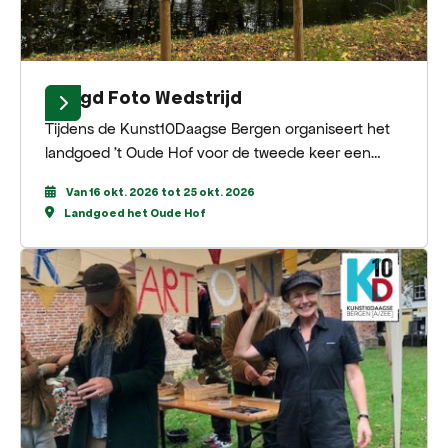
Jeugd Foto Wedstrijd
Tijdens de Kunst10Daagse Bergen organiseert het
landgoed ’t Oude Hof voor de tweede keer een
Jeugd Foto Wedstrijd, aansluitend op de grote foto-
Van 16 okt. 2026 tot 25 okt. 2026
expositie bij de Zwarte Schuur. Deelname is
Landgoed het Oude Hof
mogelijk voor jongeren van 10 tot 14 jaar en van 15
tot 18 jaar.