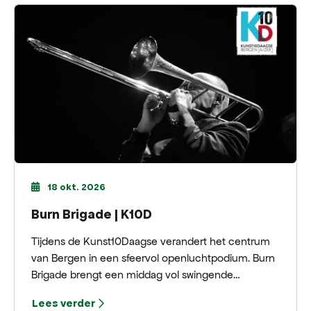
18 okt. 2026
Burn Brigade | K10D
Tijdens de Kunst10Daagse verandert het centrum
van Bergen in een sfeervol openluchtpodium. Burn
Brigade brengt een middag vol swingende
bigbandjazz, energieke solo’s en verrassende
Lees verder
arrangementen.