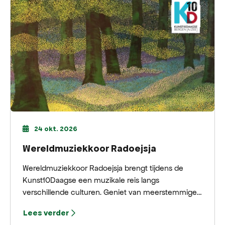
24 okt. 2026
Wereldmuziekkoor Radoejsja
Wereldmuziekkoor Radoejsja brengt tijdens de
Kunst10Daagse een muzikale reis langs
verschillende culturen. Geniet van meerstemmige
zang, traditionele volksliederen en warme klanken
Lees verder
op het Plein in Bergen.