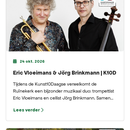
24 okt. 2026
Eric Vloeimans & Jörg Brinkmann | K10D
Tijdens de Kunst10Daagse verwelkomt de
Ruïnekerk een bijzonder muzikaal duo: trompettist
Eric Vloeimans en cellist Jörg Brinkmann. Samen
brengen zij een intiem concert waarin jazz, klassiek,
Lees verder
improvisatie en warme klanklandschappen
samenkomen.