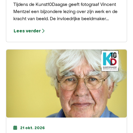
Tijdens de Kunst10Daagse geeft fotograaf Vincent
Mentzel een bijzondere lezing over zijn werk en de
kracht van beeld. De invloedrijke beeldmaker
neemt bezoekers mee achter de schermen van
Lees verder
iconische foto’s, persoonlijke verhalen en
bepalende momenten uit de recente geschiedenis.
21 okt. 2026