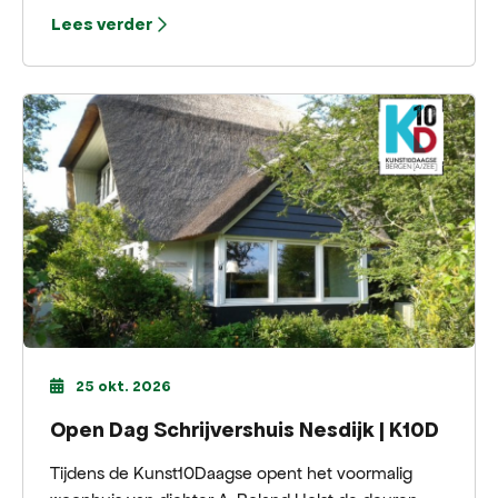
observaties en een veelzijdige muzikale
Lees verder
begeleiding brengt hij een sfeervol optreden in het
centrum.
25 okt. 2026
Open Dag Schrijvershuis Nesdijk | K10D
Tijdens de Kunst10Daagse opent het voormalig