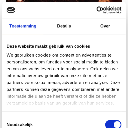
Toestemming
Details
Over
17 okt. 2026
Moving Talent, van talent naar podium |
Deze website maakt gebruik van cookies
K10D
We gebruiken cookies om content en advertenties te
Tijdens de Kunst10Daagse laat Moving Talent: van
personaliseren, om functies voor social media te bieden
talent naar podium horen hoe de toekomst van
en om ons websiteverkeer te analyseren. Ook delen we
klassieke muziek klinkt. Jong internationaal
informatie over uw gebruik van onze site met onze
toptalent brengt samen met het Matangi Quartet
partners voor social media, adverteren en analyse. Deze
Lees verder
een concert waarin traditie, experiment en
partners kunnen deze gegevens combineren met andere
persoonlijke interpretatie samenkomen.
informatie die u aan ze heeft verstrekt of die ze hebben
verzameld op basis van uw gebruik van hun services.
Toestemmingsselectie
Noodzakelijk