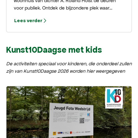
woonhuis van dichter A. Roland Holst de deuren
voor publiek. Ontdek de bijzondere plek waar
schrijvers, dichters en vertalers in alle rust werken
Lees verder
aan nieuwe verhalen en gedichten.
Kunst10Daagse met kids
De activiteiten speciaal voor kinderen, die onderdeel zullen
zijn van Kunst10Daagse 2026 worden hier weergegeven