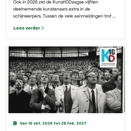
Ook in 2026 zet de Kunst10Daagse vijftien
deelnemende kunstenaars extra in de
schijnwerpers. Tussen de vele aanmeldingen trof de
organisatie opnieuw veel bijzonder, veelbelovend
Lees verder
en divers werk aan. Daarom is ervoor gekozen om
ook dit jaar een selectie van kunstenaars onder de
noemer Kunst10Daagse Uitgelicht extra aandacht
te geven.
Van 16 okt. 2026 tot 28 feb. 2027