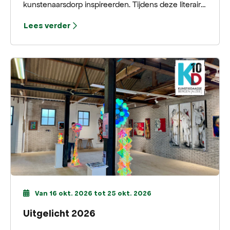
kunstenaarsdorp inspireerden. Tijdens deze literaire
wandeling komen bijzondere plekken,
Lees verder
levensverhalen en gedichten samen.
Van 16 okt. 2026 tot 25 okt. 2026
Uitgelicht 2026