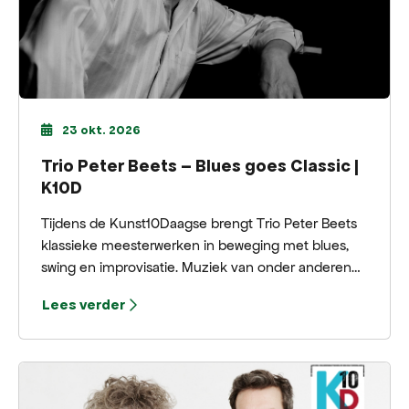
23 okt. 2026
Trio Peter Beets – Blues goes Classic |
K10D
Tijdens de Kunst10Daagse brengt Trio Peter Beets
klassieke meesterwerken in beweging met blues,
swing en improvisatie. Muziek van onder anderen
Rachmaninov, Tsjaikovski en Chopin krijgt een
Lees verder
avontuurlijke nieuwe lading, zonder de kracht van
het origineel te verliezen.