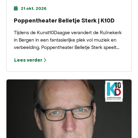
21 okt. 2026
Poppentheater Belletje Sterk | K10D
Tijdens de Kunst10Daagse verandert de Ruïnekerk
in Bergen in een fantasierijke plek vol muziek en
verbeelding. Poppentheater Belletje Sterk speelt
Draadje, een speelse voorstelling voor
Lees verder
nieuwsgierige avonturiers vanaf 2 jaar.