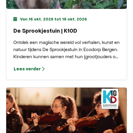
Van 16 okt. 2026 tot 18 okt. 2026
De Sprookjestuin | K10D
Ontdek een magische wereld vol verhalen, kunst en
natuur tijdens De Sprookjestuin in Ecodorp Bergen.
Kinderen kunnen samen met hun (groot)ouders op
avontuur met een interactieve speurtocht langs
Lees verder
bijzondere sprookjesbeelden en spellen.