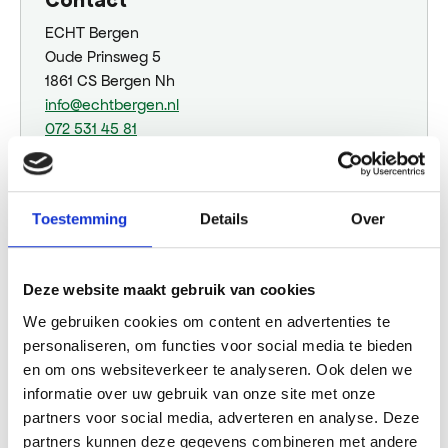
ECHT Bergen
Oude Prinsweg 5
1861 CS Bergen Nh
info@echtbergen.nl
072 531 45 81
Plan jouw route
Toestemming
Details
Over
Openingstijden
Deze website maakt gebruik van cookies
Maandag
08:30 - 17:30
We gebruiken cookies om content en advertenties te
Dinsdag
08:30 - 17:30
personaliseren, om functies voor social media te bieden
Woensdag
08:30 - 17:30
en om ons websiteverkeer te analyseren. Ook delen we
Donderdag
08:30 - 17:30
informatie over uw gebruik van onze site met onze
Vrijdag
08:30 - 17:30
partners voor social media, adverteren en analyse. Deze
Zaterdag
08:30 - 17:30
partners kunnen deze gegevens combineren met andere