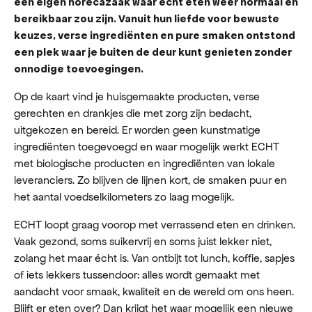
een eigen horecazaak waar écht eten weer normaal en
bereikbaar zou zijn. Vanuit hun liefde voor bewuste
keuzes, verse ingrediënten en pure smaken ontstond
een plek waar je buiten de deur kunt genieten zonder
onnodige toevoegingen.
Op de kaart vind je huisgemaakte producten, verse
gerechten en drankjes die met zorg zijn bedacht,
uitgekozen en bereid. Er worden geen kunstmatige
ingrediënten toegevoegd en waar mogelijk werkt ECHT
met biologische producten en ingrediënten van lokale
leveranciers. Zo blijven de lijnen kort, de smaken puur en
het aantal voedselkilometers zo laag mogelijk.
ECHT loopt graag voorop met verrassend eten en drinken.
Vaak gezond, soms suikervrij en soms juist lekker niet,
zolang het maar écht is. Van ontbijt tot lunch, koffie, sapjes
of iets lekkers tussendoor: alles wordt gemaakt met
aandacht voor smaak, kwaliteit en de wereld om ons heen.
Blijft er eten over? Dan krijgt het waar mogelijk een nieuwe