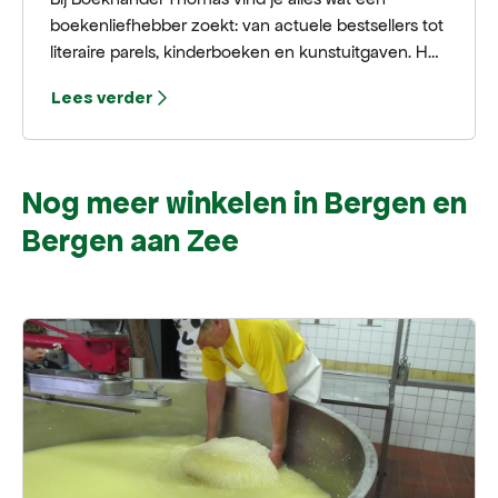
boekenliefhebber zoekt: van actuele bestsellers tot
literaire parels, kinderboeken en kunstuitgaven. Het
deskundige team helpt je graag met persoonlijk
Lees verder
advies is een ontmoetingsplek voor lezers en
schrijvers. Kom langs en laat je verrassen door de
warme sfeer en het rijke aanbod!
Nog meer winkelen in Bergen en
Bergen aan Zee