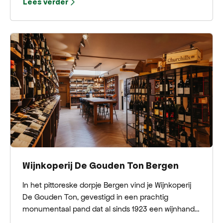
Lees verder
eigen signatuur, waarin luxe stoffen, vrouwelijke
silhouetten en mooie designs samenkomen.
Persoonlijke aandacht staat altijd voorop, met
service als vanzelfsprekend onderdeel van de
beleving.
Wijnkoperij De Gouden Ton Bergen
In het pittoreske dorpje Bergen vind je Wijnkoperij
De Gouden Ton, gevestigd in een prachtig
monumentaal pand dat al sinds 1923 een wijnhandel
herbergt. Al bijna een eeuw lang is dit dé plek voor