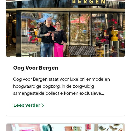
Oog Voor Bergen
Oog voor Bergen staat voor luxe brillenmode en
hoogwaardige oogzorg. In de zorgvuldig
samengestelde collectie komen exclusieve
merken als Chopard, Götti, Lunetterie Générale,
Lees verder
Andy Wolf en Cazal prachtig samen. Met
gediplomeerde opticiens, contactlensspecialisten
en optometristen biedt de zaak bovendien
deskundige oogzorg op hoog niveau. De naam