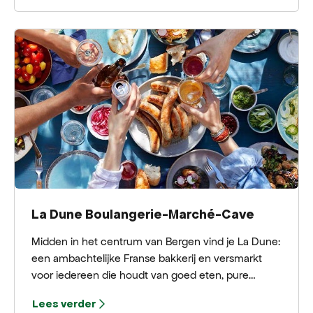
met de elegante Home-lijn van YAYA.
La Dune Boulangerie-Marché-Cave
Midden in het centrum van Bergen vind je La Dune:
een ambachtelijke Franse bakkerij en versmarkt
voor iedereen die houdt van goed eten, pure
smaken en producten met een verhaal. In de winkel
Lees verder
aan de Ruïnelaan 7 draait alles om ambacht,