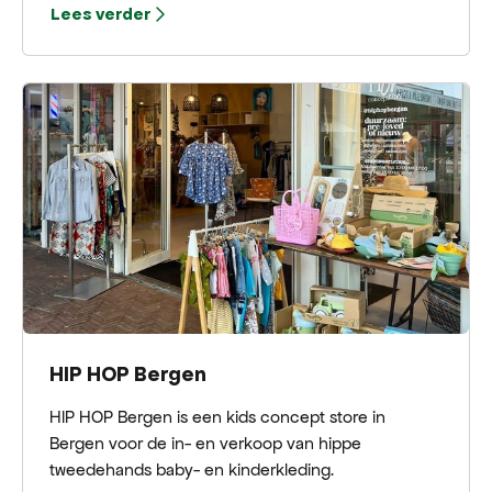
Lees verder
iedereen die houdt van bijzondere wijnen en
persoonlijke aandacht.
HIP HOP Bergen
HIP HOP Bergen is een kids concept store in
Bergen voor de in- en verkoop van hippe
tweedehands baby- en kinderkleding.