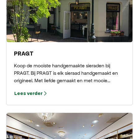
PRAGT
Koop de mooiste handgemaakte sieraden bij
PRAGT. Bij PRAGT is elk sieraad handgemaakt en
origineel. Met liefde gemaakt en met mooie
materialen. Wil je iets helemaal unieks hebben dan
Lees verder
kunnen ze bij PRAGT ook een exclusief sieraad
voor u maken. Zeker een aanrader om heen te
gaan!