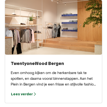
TwentyoneWood Bergen
Even omhoog kijken om de herkenbare tak te
spotten, en daarna vooral binnenstappen. Aan het
Plein in Bergen vind je een frisse en stijlvolle fashion
spot, waar mode en inspiratie moeiteloos
Lees verder
samenkomen. De winkel is open en licht ingericht,
zodat de collectie alle ruimte krijgt om te stralen en