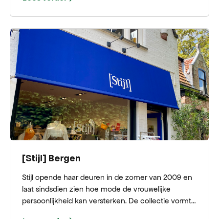
geschenkverpakkingen. Met een enthousiast team
bieden ze een goede service en geven een op
jouw wensen afgestemd advies.
[Stijl] Bergen
Stijl opende haar deuren in de zomer van 2009 en
laat sindsdien zien hoe mode de vrouwelijke
persoonlijkheid kan versterken. De collectie vormt
een uitgebalanceerd geheel met een duidelijke