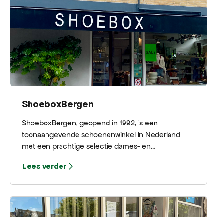
ShoeboxBergen
ShoeboxBergen, geopend in 1992, is een
toonaangevende schoenenwinkel in Nederland
met een prachtige selectie dames- en
herenschoenen, tassen, kleding en accessoires van
Lees verder
internationale topdesigners en de nieuwste trends.