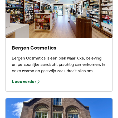
Bergen Cosmetics
Bergen Cosmetics is een plek waar luxe, beleving
en persoonlijke aandacht prachtig samenkomen. In
deze warme en gastvrije zaak draait alles om
verfijning, schoonheid en genieten met aandacht.
Lees verder
Zodra je binnenstapt, word je meegenomen in een
wereld van exclusieve geuren, hoogwaardige
huidverzorging en verfijnde make-up, zorgvuldig
samengebracht onder één dak.