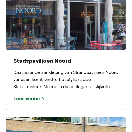
Alle kleding wordt met liefde, overtuiging en een
feilloos oog voor detail in huis ontworpen.
Stadspaviljoen Noord
Daar, waar de aankleding van Strandpaviljoen Noord
vandaan komt, vind je het stylish zusje
Stadspaviljoen Noord. In deze elegante, stijlvolle
winkel in het centrum van Bergen, vind je hebberig
Lees verder
makende accessoires voor de eetkeuken, woon-
en slaapkamer. Ook modische merken als Bellerose,
Pomandère en Xirena worden met liefde verkocht.