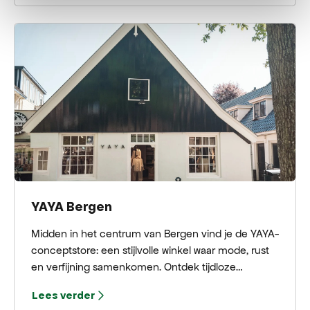
kleding waarin je je sterk, stijlvol en verleidelijk voelt.
Elk item is met zorg gemaakt of geselecteerd om
jouw unieke karakter te laten schitteren.
YAYA Bergen
Midden in het centrum van Bergen vind je de YAYA-
conceptstore: een stijlvolle winkel waar mode, rust
en verfijning samenkomen. Ontdek tijdloze
damesmode in zachte kleuren, natuurlijke
Lees verder
materialen en comfortabele pasvormen, aangevuld