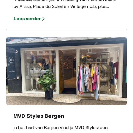
by Alissa, Place du Soleil en Vintage no.5, plus
woonaccessoires, boeken en sieraden van o.a.
Lees verder
Pure-DC en by Lauren.
MVD Styles Bergen
In het hart van Bergen vind je MVD Styles: een