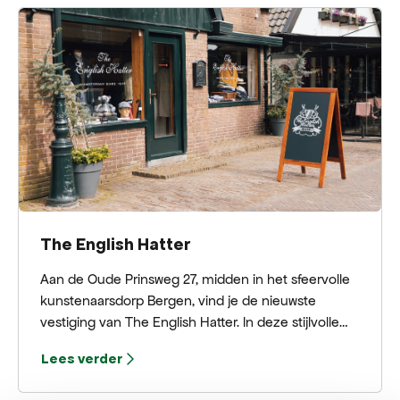
ieder item echt tot zijn recht komt.
The English Hatter
Aan de Oude Prinsweg 27, midden in het sfeervolle
kunstenaarsdorp Bergen, vind je de nieuwste
vestiging van The English Hatter. In deze stijlvolle
winkel komt de kenmerkende Britse elegantie
Lees verder
samen met de creatieve en verfijnde sfeer van het
dorp. Op loopafstand van het centrum én de kust