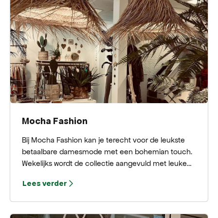
die je in het assortiment vindt, zijn onderscheidend
en bijzonder.
Mocha Fashion
Bij Mocha Fashion kan je terecht voor de leukste
betaalbare damesmode met een bohemian touch. ​
Wekelijks wordt de collectie aangevuld met leuke
nieuwe items voorzien van een vleugje Ibiza. Je
Lees verder
vindt de collectie in de winkel in Bergen (NH), maar
ook in een aantal geweldige conceptstores door
heel Nederland.