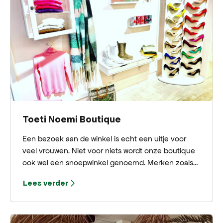
Pastoor is misschien van de gevel verdwenen, maar
met Oog voor Bergen heeft het dorp er een
stijlvolle en eigentijdse bestemming voor
teruggekregen.
Toeti Noemi Boutique
Een bezoek aan de winkel is echt een uitje voor
veel vrouwen. Niet voor niets wordt onze boutique
ook wel een snoepwinkel genoemd. Merken zoals
AS98, #VDR, Maison Scotch, Shabbies, Elvio Zanon,
Lees verder
sun68, Inuovo, Ichi en Muse Copenhagen vullen
het assortiment. Van de wat luxere merken tot
betaalbare merken met een luxe uitstraling, je vindt
het allemaal bij Toeti Noemi. De mode musthaves