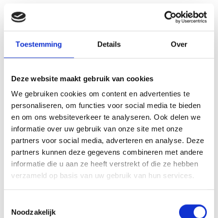
vormt deze winkel een bijzondere toevoeging aan
het karakteristieke straatbeeld van Bergen.
Toestemming
Details
Over
Deze website maakt gebruik van cookies
We gebruiken cookies om content en advertenties te
personaliseren, om functies voor social media te bieden
en om ons websiteverkeer te analyseren. Ook delen we
informatie over uw gebruik van onze site met onze
Tally-Ho Bergen
partners voor social media, adverteren en analyse. Deze
partners kunnen deze gegevens combineren met andere
Bij Tally-Ho in Bergen shop je mode met karakter.
informatie die u aan ze heeft verstrekt of die ze hebben
De winkel aan de Stationsstraat begon in 1966 als
verzameld op basis van uw gebruik van hun services.
damesmodezaak in een voormalig snoepwinkeltje
en is inmiddels uitgegroeid tot een ruime winkel van
Lees verder
Toestemmingsselectie
zo’n 400 m². Toch is de warme, gemoedelijke sfeer
Noodzakelijk
altijd gebleven. Binnen ontdek je een uitgebreide