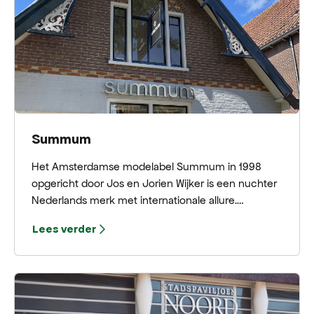
van recente en bijzondere uitgaven.
Summum
Het Amsterdamse modelabel Summum in 1998
opgericht door Jos en Jorien Wijker is een nuchter
Nederlands merk met internationale allure.
Summum voert sinds dag één een eigenzinnige
Lees verder
koers, met goed zittende kleding van kwalitatief
hoogwaardige stoffen voor elk moment van de dag,
waarmee elke vrouw haar persoonlijkheid kan laten
zien. Trendgevoelig, maar mét tijdloze klassiekers,
plus een trefzekere pasvorm voor Hollandse billen.