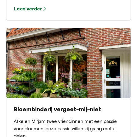
zorgvuldig samengestelde selectie van meubelen,
Lees verder
accessoires en decoratieve items die perfect
aansluiten bij de moderne en verfijnde smaak.
Bloembinderij vergeet-mij-niet
Afke en Mirjam twee vriendinnen met een passie
voor bloemen, deze passie willen zij graag met u
delen.