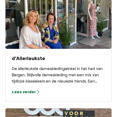
d'Allerleukste
De allerleukste dameskledingwinkel in het hart van
Bergen. Stijlvolle dameskleding met een mix van
tijdloze klassiekers en de nieuwste trends. Een
zorgvuldig samengestelde collectie voor elke
Lees verder
gelegenheid, van elegant tot casual. Kom langs en
ontdek zelf waarom ze D’Allerleukste heten.