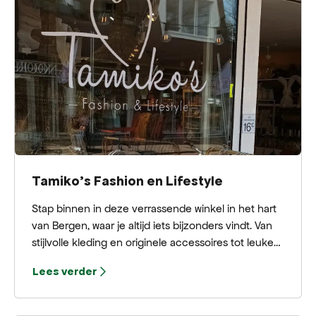
Tamiko's Fashion en Lifestyle
Stap binnen in deze verrassende winkel in het hart
van Bergen, waar je altijd iets bijzonders vindt. Van
stijlvolle kleding en originele accessoires tot leuke
kadootjes en unieke hebbedingen. Of je nu op zoek
Lees verder
bent naar een nieuw outfit, een mooi cadeau of
gewoon even wilt rondneuzen; laat je verrassen.
Een must-visit tijdens je dagje Bergen!