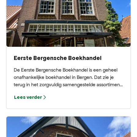
Eerste Bergensche Boekhandel
De Eerste Bergensche Boekhandel is een geheel
onafhankelijke boekhandel in Bergen. Dat zie je
terug in het zorgvuldig samengestelde assortiment.
In de winkel vind je een brede collectie literatuur,
Lees verder
poëzie, kinderboeken, geschiedenisboeken en
kookboeken, aangevuld met een bijzondere
selectie architectuur-, kunst- en
kunstenaarsboeken. Dankzij nauwe contacten met
kunstenaars en bezoeken aan beurzen voor het
bibliofiele boek is er bovendien een mooi aanbod