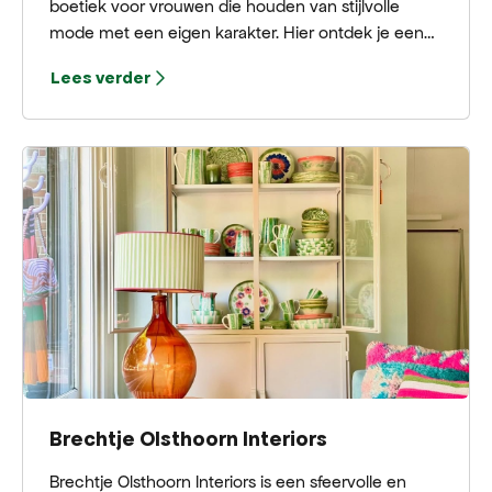
boetiek voor vrouwen die houden van stijlvolle
mode met een eigen karakter. Hier ontdek je een
collectie die je niet overal tegenkomt. Of je nu gaat
Lees verder
voor sportief, chique, romantisch of juist een
tikkeltje gedurfd bij MVD Styles vind je altijd iets dat
bij je past.
Brechtje Olsthoorn Interiors
Brechtje Olsthoorn Interiors is een sfeervolle en