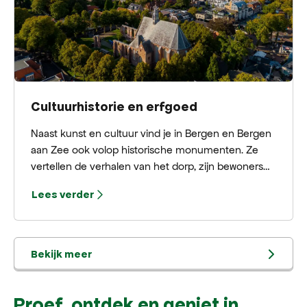
Cultuurhistorie en erfgoed
Naast kunst en cultuur vind je in Bergen en Bergen
aan Zee ook volop historische monumenten. Ze
vertellen de verhalen van het dorp, zijn bewoners
en het rijke verleden. Achter gevels, tuinen en
Lees verder
buitenplaatsen ontdek je telkens een stukje
erfgoed dat Bergen zijn bijzondere karakter geeft.
Bekijk meer
Proef, ontdek en geniet in