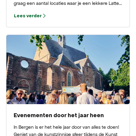
graag een aantal locaties waar je een lekkere Latte
of Flat White kan drinken om weer op te warmen.
Lees verder
Hieronder vind je de koffie hotspots van Bergen!
Evenementen door het jaar heen
In Bergen is er het hele jaar door van alles te doen!
Geniet van de kunstzinnige sfeer tijdens de Kunst