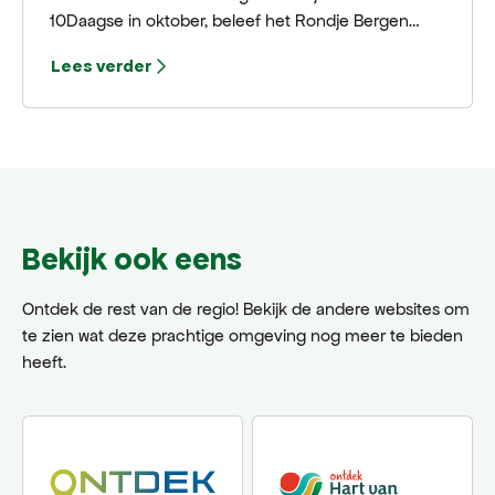
10Daagse in oktober, beleef het Rondje Bergen
hardloopevenement in oktober, en ervaar de
Lees verder
sfeervolle Lichtjesavond. In de zomer kun je
genieten van het Taverne Open Air in augustus, de
Kunstmarkt in Bergen aan Zee en de Ruïnekerk en
het bruisende Bergen Live in september. Ontdek
hieronder de hoogtepunten en plan je bezoek aan
een van de vele sfeervolle evenementen.
Bekijk ook eens
Ontdek de rest van de regio! Bekijk de andere websites om
te zien wat deze prachtige omgeving nog meer te bieden
heeft.