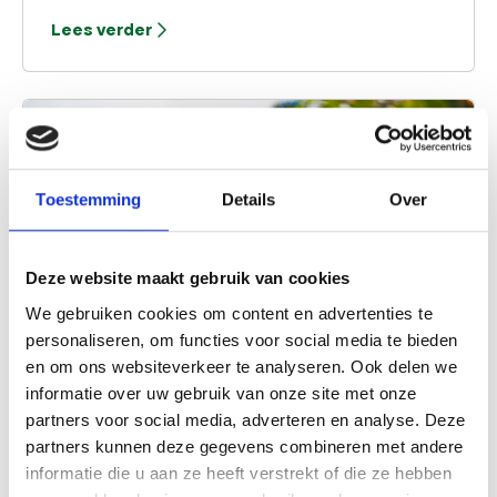
restaurants en koffie van enthousiaste barista’s: hier
Lees verder
vind je voor ieder moment iets lekkers. Of je nu
houdt van klassieke favorieten, vertrouwde smaken
of juist graag iets nieuws probeert, in Bergen en
Bergen aan Zee zit je altijd goed. Bekijk hieronder
alle plekken waar je heerlijk kunt eten en drinken.
Toestemming
Details
Over
Deze website maakt gebruik van cookies
We gebruiken cookies om content en advertenties te
personaliseren, om functies voor social media te bieden
en om ons websiteverkeer te analyseren. Ook delen we
Zonnige terrassen
informatie over uw gebruik van onze site met onze
partners voor social media, adverteren en analyse. Deze
De zomer komt eraan! Heb jij zin om deze zomer
partners kunnen deze gegevens combineren met andere
heerlijk met jouw familie of vriendinnen een hapje
informatie die u aan ze heeft verstrekt of die ze hebben
of drankje te doen op het terras? Bekijk hier welke