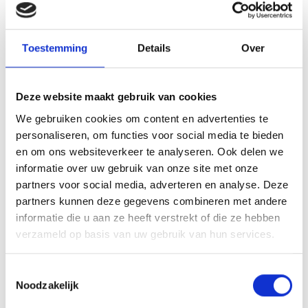
De weidse polders
Ook kent Bergen een weids polderlandschap met
Toestemming
Details
Over
vele weggetjes en wandel- en fietspaden die er
doorheen slingeren. Laat je verrassen door de
ruimte, rust en de geuren van de grassen. Het
Deze website maakt gebruik van cookies
aangrenzende duin zorgt voor bijzondere planten
We gebruiken cookies om content en advertenties te
door het instromende duinwater. Verder vind je veel
personaliseren, om functies voor social media te bieden
vogels, kikkers en salamanders in dit natuurgebied.
en om ons websiteverkeer te analyseren. Ook delen we
informatie over uw gebruik van onze site met onze
partners voor social media, adverteren en analyse. Deze
partners kunnen deze gegevens combineren met andere
Ontdek Bergen op jouw eigen
informatie die u aan ze heeft verstrekt of die ze hebben
verzameld op basis van uw gebruik van hun services.
manier
Toestemmingsselectie
Noodzakelijk