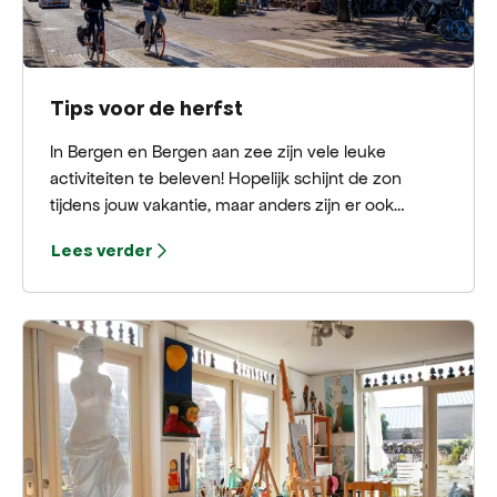
Tips voor de herfst
In Bergen en Bergen aan zee zijn vele leuke
activiteiten te beleven! Hopelijk schijnt de zon
tijdens jouw vakantie, maar anders zijn er ook
genoeg opties voor de regenachtige dagen. Lees
Lees verder
verder voor de beste tips!