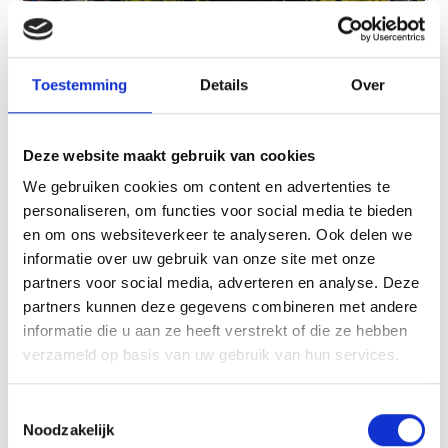
Ruïnekerk
Een dag om nooit te vergeten. 450 jaar geleden
Toestemming
Details
Over
vond er in Bergen een gebeurtenis plaats die tot op
de dag van vandaag zijn sporen heeft nagelaten.
Een mooi moment om eens stil te staan bij de
Deze website maakt gebruik van cookies
Lees verder
Ruïnekerk, de trotse dorpskerk van Bergen.
We gebruiken cookies om content en advertenties te
personaliseren, om functies voor social media te bieden
en om ons websiteverkeer te analyseren. Ook delen we
informatie over uw gebruik van onze site met onze
partners voor social media, adverteren en analyse. Deze
partners kunnen deze gegevens combineren met andere
informatie die u aan ze heeft verstrekt of die ze hebben
verzameld op basis van uw gebruik van hun services.
Toestemmingsselectie
Noodzakelijk