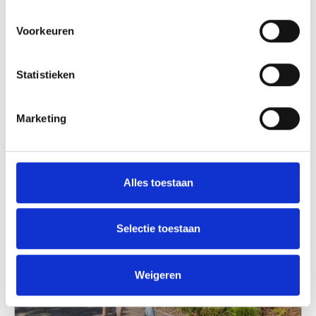
Voorkeuren
6x de mooiste lentewandelingen
In het voorjaar laat Bergen zich van zijn mooiste
Statistieken
kant zien. De duinen kleuren frisgroen, bloemen
komen langzaam tot bloei en de eerste warme
zonnestralen maken een wandeling extra bijzonder.
Marketing
Lees verder
Alles toestaan
Selectie toestaan
Weigeren