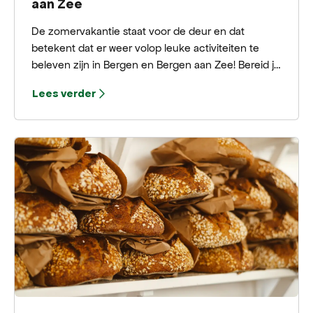
aan Zee
De zomervakantie staat voor de deur en dat
betekent dat er weer volop leuke activiteiten te
beleven zijn in Bergen en Bergen aan Zee! Bereid je
voor op een zomer vol avontuur en ontdekkingen
Lees verder
in het prachtige Bergen.