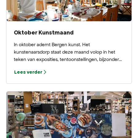
Oktober Kunstmaand
In oktober ademt Bergen kunst. Het
kunstenaarsdorp staat deze maand volop in het
teken van exposities, tentoonstellingen, bijzondere
locaties en creatieve ontmoetingen. Van
Lees verder
inspirerende galeries en musea tot verrassende
kunstinitiatieven: overal in Bergen en Bergen aan
Zee valt iets moois te ontdekken.