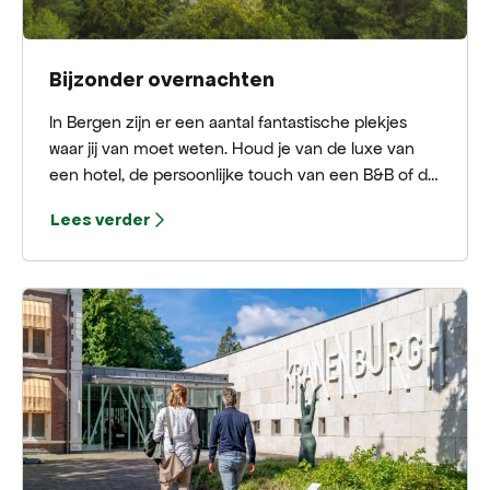
Bijzonder overnachten
In Bergen zijn er een aantal fantastische plekjes
waar jij van moet weten. Houd je van de luxe van
een hotel, de persoonlijke touch van een B&B of de
privacy van een vakantiehuis? Wij geven hier een
Lees verder
aantal bijzondere overnachting tips!