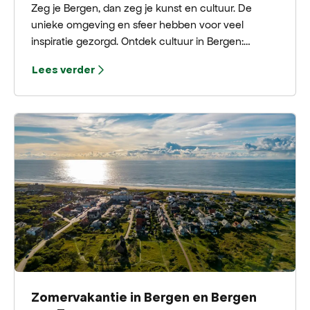
Zeg je Bergen, dan zeg je kunst en cultuur. De
unieke omgeving en sfeer hebben voor veel
inspiratie gezorgd. Ontdek cultuur in Bergen:
musea, kunstgaleries, monumenten en creatieve
Lees verder
hotspots in het kunstenaarsdorp Bergen en Bergen
aan Zee.
Zomervakantie in Bergen en Bergen