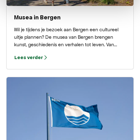
Musea in Bergen
Wil je tijdens je bezoek aan Bergen een cultureel
uitje plannen? De musea van Bergen brengen
kunst, geschiedenis en verhalen tot leven. Van
hedendaagse kunst en de Bergense School tot
Lees verder
lokale geschiedenis en militaire verhalen: er valt
altijd iets nieuws te ontdekken.