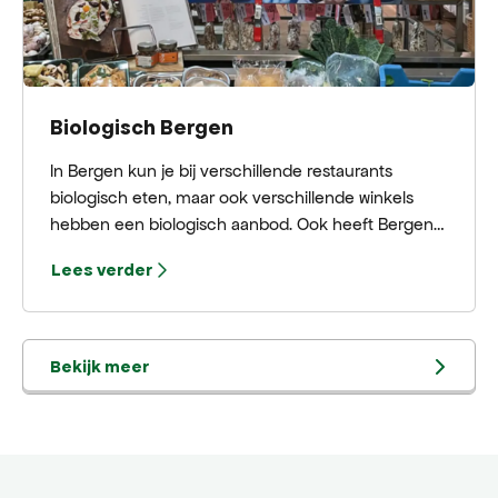
Biologisch Bergen
In Bergen kun je bij verschillende restaurants
biologisch eten, maar ook verschillende winkels
hebben een biologisch aanbod. Ook heeft Bergen
fantastische streekproducten. Wij helpen je graag
Lees verder
op weg met een biologisch rondje door Bergen!
Bekijk meer