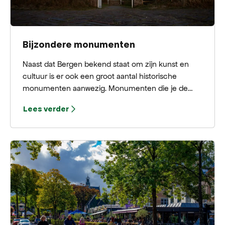
Bijzondere monumenten
Naast dat Bergen bekend staat om zijn kunst en
cultuur is er ook een groot aantal historische
monumenten aanwezig. Monumenten die je de
verhalen vertellen over het dorp Bergen. Wij lichten
Lees verder
graag een aantal verhalen aan je uit!