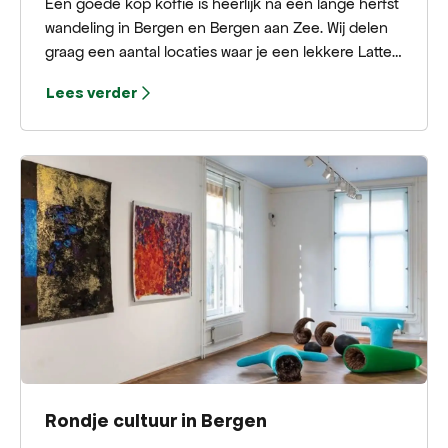
Een goede kop koffie is heerlijk na een lange herfst
wandeling in Bergen en Bergen aan Zee. Wij delen
graag een aantal locaties waar je een lekkere Latte
of Flat White kan drinken om weer op te warmen.
Lees verder
Hieronder vind je de koffie hotspots van Bergen!
Rondje cultuur in Bergen