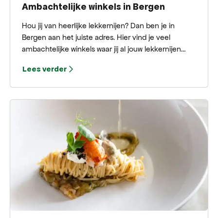
Ambachtelijke winkels in Bergen
Hou jij van heerlijke lekkernijen? Dan ben je in
Bergen aan het juiste adres. Hier vind je veel
ambachtelijke winkels waar jij al jouw lekkernijen
kunt halen voor een heerlijk ontbijt, lunch, brunch,
Lees verder
borrel of diner. Hieronder hebben wij een aantal
ambachtelijke winkels op een rijtje gezet.