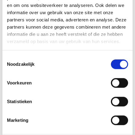
en om ons websiteverkeer te analyseren. Ook delen we
informatie over uw gebruik van onze site met onze
partners voor social media, adverteren en analyse. Deze
partners kunnen deze gegevens combineren met andere
informatie die u aan ze heeft verstrekt of die ze hebben
verzameld op basis van uw gebruik van hun services.
Strandbezoek met de hond
Toestemmingsselectie
Noodzakelijk
Ben je van plan om het strand te bezoeken met de
hond? Er zijn een aantal periodes waarin honden zijn
toegestaan. We lichten ze graag voor je uit.
Voorkeuren
: aangelijnde honden zijn altijd toegestaan
Zomer
op de activiteitenstranden. Op de overige stranden
Statistieken
voor 10.00 uur en na 19.00 uur. Loslopende honden
zijn overal toegestaan voor 10.00 uur en na 19.00
Marketing
uur.
loslopende honden zijn overal toegestaan.
Winter: