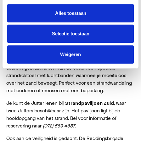
Alles toestaan
Selectie toestaan
Toegankelijkheid & veiligheid
Iedereen moet kunnen genieten van een dagje strand, ook
Weigeren
als je minder mobiel bent. In Bergen aan Zee kun je
daarom gebruikmaken van de Jutter, een speciale
strandrolstoel met luchtbanden waarmee je moeiteloos
over het zand beweegt. Perfect voor een strandwandeling
met ouderen of mensen met een beperking.
Je kunt de Jutter lenen bij
, waar
Strandpaviljoen Zuid
twee Jutters beschikbaar zijn. Het paviljoen ligt bij de
hoofdopgang van het strand. Bel voor informatie of
reservering naar
(072) 589 4687
.
Ook aan de veiligheid is gedacht. De Reddingsbrigade