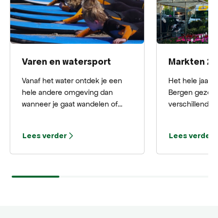
Varen en watersport
Markten 2
Vanaf het water ontdek je een
Het hele jaar d
hele andere omgeving dan
Bergen gezelli
wanneer je gaat wandelen of
verschillende 
fietsen. Ontdek tijdens het varen
sfeervolle str
Bergen en het buitengebied van
bruisende kun
Lees verder
Lees verder
Bergen.
brocantemarkten
te ontdekken!
wanneer je moe
je een handig 
markten in Ber
verrassen doo
lokale lekkern