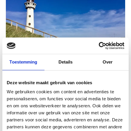
Toestemming
Details
Over
Deze website maakt gebruik van cookies
De Egmonden
We gebruiken cookies om content en advertenties te
personaliseren, om functies voor social media te bieden
Vanuit Bergen ben je met de auto in 15 minuten en
en om ons websiteverkeer te analyseren. Ook delen we
op de fiets - via een prachtige route - in 30 minuten
informatie over uw gebruik van onze site met onze
in Egmond. De Egmonden bestaan uit drie kernen:
partners voor social media, adverteren en analyse. Deze
Egmond aan Zee, een gezellig vissersdorp en
partners kunnen deze gegevens combineren met andere