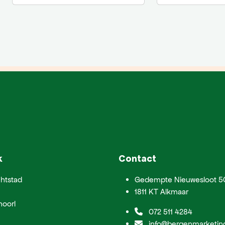
k
Contact
htstad
Gedempte Nieuwesloot 5
1811 KT Alkmaar
hoorl
072 511 4284
info@bergenmarketing