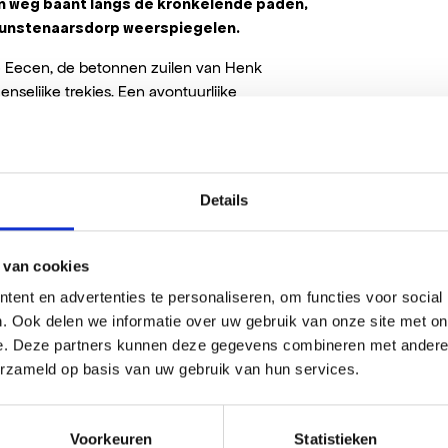
n weg baant langs de kronkelende paden,
 kunstenaarsdorp weerspiegelen.
e Eecen, de betonnen zuilen van Henk
nselijke trekjes. Een avontuurlijke
 ander perspectief te beleven. Ook de
wijl aan de rand van de beeldentuin het
 dat ook goed zichtbaar is vanaf de Hoflaan.
Details
 van cookies
ent en advertenties te personaliseren, om functies voor social
. Ook delen we informatie over uw gebruik van onze site met on
e. Deze partners kunnen deze gegevens combineren met andere i
erzameld op basis van uw gebruik van hun services.
Voorkeuren
Statistieken