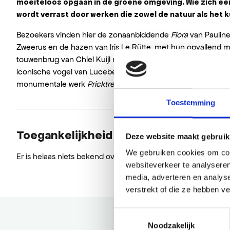
moeiteloos opgaan in de groene omgeving. Wie zich ee
wordt verrast door werken die zowel de natuur als het
Bezoekers vinden hier de zonaanbiddende
Flora
van Paulin
Zweerus en de hazen van Iris Le Rütte, met hun opvallend me
touwenbrug van Chiel Kuijl nodigt uit om de tuin vanuit een
iconische vogel van Lucebert schittert tussen het groen, ter
monumentale werk
Pricktree
van Atelier Van Lieshout staat,
Toestemming
Toegankelijkheid
Deze website maakt gebruik
We gebruiken cookies om cont
Er is helaas niets bekend over de toegankelijkheid.
websiteverkeer te analyseren
media, adverteren en analys
verstrekt of die ze hebben v
Toestemmingsselectie
Noodzakelijk