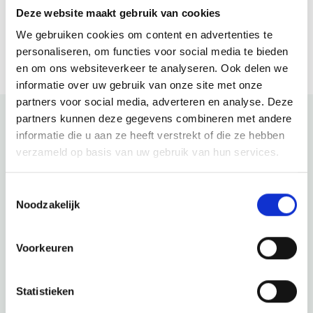
Deze website maakt gebruik van cookies
Bezoek website
We gebruiken cookies om content en advertenties te
personaliseren, om functies voor social media te bieden
en om ons websiteverkeer te analyseren. Ook delen we
informatie over uw gebruik van onze site met onze
partners voor social media, adverteren en analyse. Deze
partners kunnen deze gegevens combineren met andere
informatie die u aan ze heeft verstrekt of die ze hebben
Bekijk ook eens
verzameld op basis van uw gebruik van hun services.
Ontdek de rest van de regio! Bekijk de andere websites om
Toestemmingsselectie
te zien wat deze prachtige omgeving nog meer te bieden
Noodzakelijk
heeft.
Voorkeuren
Statistieken