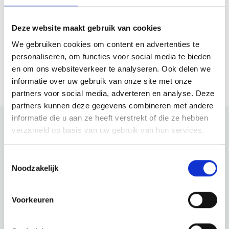
Deze website maakt gebruik van cookies
Website
We gebruiken cookies om content en advertenties te
personaliseren, om functies voor social media te bieden
Bezoek website
en om ons websiteverkeer te analyseren. Ook delen we
informatie over uw gebruik van onze site met onze
partners voor social media, adverteren en analyse. Deze
partners kunnen deze gegevens combineren met andere
informatie die u aan ze heeft verstrekt of die ze hebben
verzameld op basis van uw gebruik van hun services.
Bekijk ook eens
Toestemmingsselectie
Noodzakelijk
Ontdek de rest van de regio! Bekijk de andere websites om
te zien wat deze prachtige omgeving nog meer te bieden
heeft.
Voorkeuren