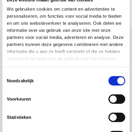
Bezoek website
We gebruiken cookies om content en advertenties te
personaliseren, om functies voor social media te bieden
en om ons websiteverkeer te analyseren. Ook delen we
informatie over uw gebruik van onze site met onze
partners voor social media, adverteren en analyse. Deze
partners kunnen deze gegevens combineren met andere
Bekijk ook eens
informatie die u aan ze heeft verstrekt of die ze hebben
verzameld op basis van uw gebruik van hun services.
Ontdek de rest van de regio! Bekijk de andere websites om
te zien wat deze prachtige omgeving nog meer te bieden
Toestemmingsselectie
heeft.
Noodzakelijk
Voorkeuren
Statistieken