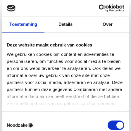
Toestemming
Details
Over
Deze website maakt gebruik van cookies
We gebruiken cookies om content en advertenties te
personaliseren, om functies voor social media te bieden
en om ons websiteverkeer te analyseren. Ook delen we
informatie over uw gebruik van onze site met onze
partners voor social media, adverteren en analyse. Deze
partners kunnen deze gegevens combineren met andere
Een romantische overnachting
informatie die u aan ze heeft verstrekt of die ze hebben
voor twee
verzameld op basis van uw gebruik van hun services.
Een romantische overnachting in Bergen is de
Toestemmingsselectie
perfecte manier om te ontsnappen aan de
Noodzakelijk
dagelijkse sleur en even quality time door te