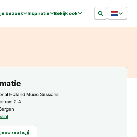
 je bezoek
Inspiratie
Bekijk ook
rmatie
ional Holland Music Sessions
straat 2-4
 Bergen
s.nl
 jouw route