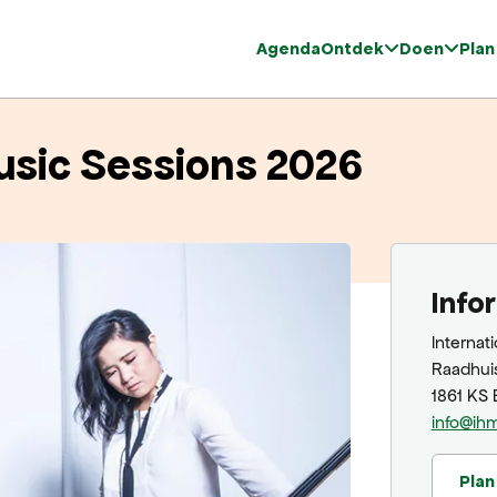
Agenda
Ontdek
Doen
Plan
Music Sessions 2026
Info
Internat
Raadhuis
1861 KS
info@ihm
Plan