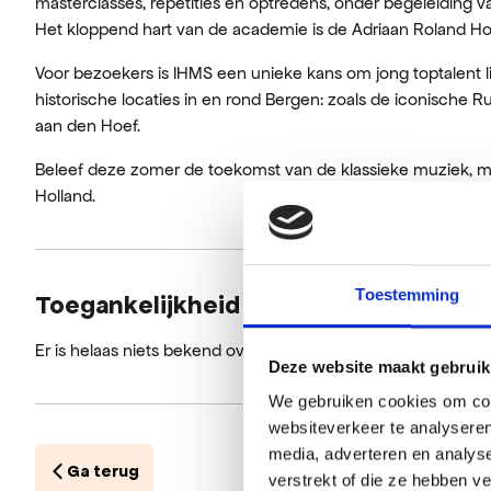
masterclasses, repetities en optredens, onder begeleiding 
Het kloppend hart van de academie is de Adriaan Roland Hol
Voor bezoekers is IHMS een unieke kans om jong toptalent li
historische locaties in en rond Bergen: zoals de iconische 
aan den Hoef.
Beleef deze zomer de toekomst van de klassieke muziek, mi
Holland.
Toestemming
Toegankelijkheid
Er is helaas niets bekend over de toegankelijkheid.
Deze website maakt gebruik
We gebruiken cookies om cont
websiteverkeer te analyseren
media, adverteren en analys
Ga terug
verstrekt of die ze hebben v