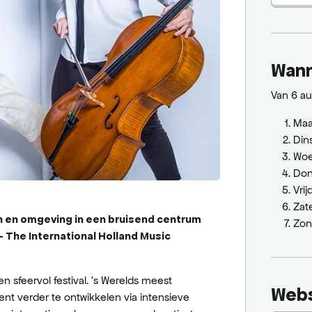
Wan
Van 6 au
Ma
Din
Wo
Don
Vri
Zat
en en omgeving in een bruisend centrum
Zo
– The International Holland Music
sfeervol festival. ’s Werelds meest
Webs
t verder te ontwikkelen via intensieve