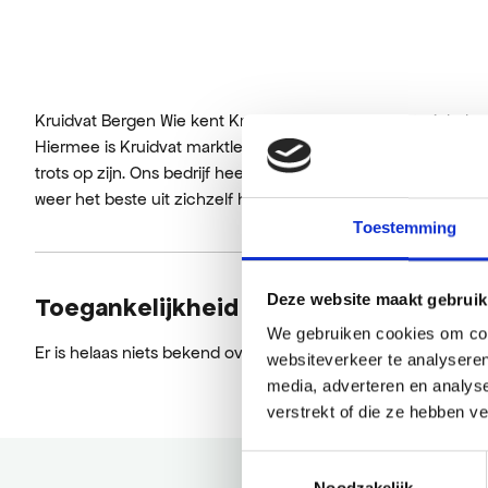
Kruidvat Bergen Wie kent Kruidvat niet? Bij Kruidvat winkele
Hiermee is Kruidvat marktleider in de health- & beautymarkt
trots op zijn. Ons bedrijf heeft meer dan 1.000 winkels en 
weer het beste uit zichzelf halen om ons motto waar te maken
Toestemming
Deze website maakt gebruik
Toegankelijkheid
We gebruiken cookies om cont
Er is helaas niets bekend over de toegankelijkheid.
websiteverkeer te analyseren
media, adverteren en analys
verstrekt of die ze hebben v
Toestemmingsselectie