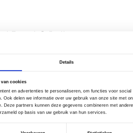
n wekelijks meer dan 3 miljoen klanten.
 in Nederland en België. Een positie waar we
meer dan 15.000 medewerkers die elke dag
: Steeds verrassend, altijd voordelig.
Details
 van cookies
ent en advertenties te personaliseren, om functies voor social
. Ook delen we informatie over uw gebruik van onze site met on
e. Deze partners kunnen deze gegevens combineren met andere i
erzameld op basis van uw gebruik van hun services.