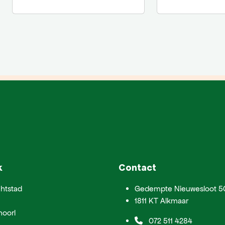
k
Contact
htstad
Gedempte Nieuwesloot 5
1811 KT Alkmaar
hoorl
072 511 4284