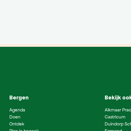
Bergen
Bekijk oo
Agenda
Alkmaar Prac
Doen
Castricum
Ontdek
Duindorp Sc
Plan je bezoek
Egmond