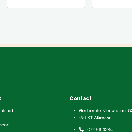
k
Contact
htstad
Gedempte Nieuwesloot 5
1811 KT Alkmaar
hoorl
072 511 4284