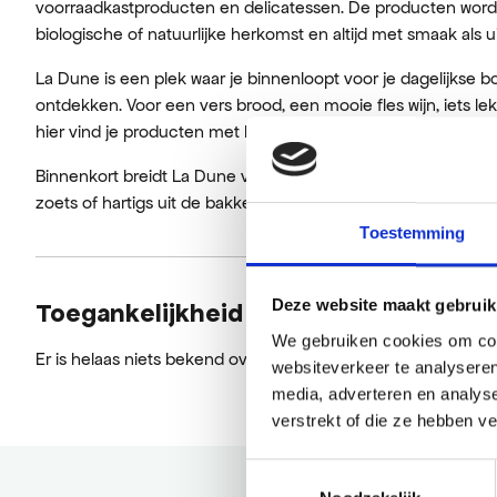
voorraadkastproducten en delicatessen. De producten word
biologische of natuurlijke herkomst en altijd met smaak als 
La Dune is een plek waar je binnenloopt voor je dagelijkse 
ontdekken. Voor een vers brood, een mooie fles wijn, iets le
hier vind je producten met karakter, herkomst en ziel.
Binnenkort breidt La Dune verder uit met een bakkerijcafé. Da
zoets of hartigs uit de bakkerij en belegde baguettes.
Toestemming
Deze website maakt gebruik
Toegankelijkheid
We gebruiken cookies om cont
Er is helaas niets bekend over de toegankelijkheid.
websiteverkeer te analyseren
media, adverteren en analys
verstrekt of die ze hebben v
Toestemmingsselectie