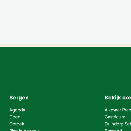
Bergen
Bekijk oo
Agenda
Alkmaar Prac
Doen
Castricum
Ontdek
Duindorp Sc
Plan je bezoek
Egmond