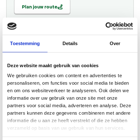
Plan jouw route
Openingstijden
Toestemming
Details
Over
Maandag
10:00 - 23:30
Dinsdag
10:00 - 23:30
Woensdag
10:00 - 23:30
Deze website maakt gebruik van cookies
Donderdag
10:00 - 23:30
We gebruiken cookies om content en advertenties te
Vrijdag
10:00 - 23:30
personaliseren, om functies voor social media te bieden
Zaterdag
10:00 - 23:30
en om ons websiteverkeer te analyseren. Ook delen we
Zondag
10:00 - 23:30
informatie over uw gebruik van onze site met onze
partners voor social media, adverteren en analyse. Deze
partners kunnen deze gegevens combineren met andere
Website
informatie die u aan ze heeft verstrekt of die ze hebben
verzameld op basis van uw gebruik van hun services.
Bezoek website