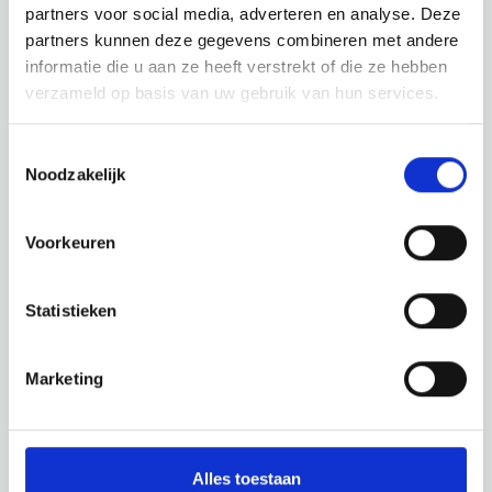
partners voor social media, adverteren en analyse. Deze
te zien wat deze prachtige omgeving nog meer te bieden
partners kunnen deze gegevens combineren met andere
heeft.
informatie die u aan ze heeft verstrekt of die ze hebben
verzameld op basis van uw gebruik van hun services.
Toestemmingsselectie
Noodzakelijk
Voorkeuren
Statistieken
Marketing
Alles toestaan