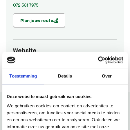
072 581 7975
Plan jouw route
Website
Bezoek website
Toestemming
Details
Over
Deze website maakt gebruik van cookies
We gebruiken cookies om content en advertenties te
personaliseren, om functies voor social media te bieden
Bekijk ook eens
en om ons websiteverkeer te analyseren. Ook delen we
informatie over uw gebruik van onze site met onze
Ontdek de rest van de regio! Bekijk de andere websites om