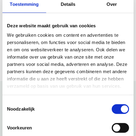
Toestemming
Details
Over
Plan jouw route
Deze website maakt gebruik van cookies
We gebruiken cookies om content en advertenties te
Website
personaliseren, om functies voor social media te bieden
en om ons websiteverkeer te analyseren. Ook delen we
Bezoek website
informatie over uw gebruik van onze site met onze
partners voor social media, adverteren en analyse. Deze
partners kunnen deze gegevens combineren met andere
informatie die u aan ze heeft verstrekt of die ze hebben
verzameld op basis van uw gebruik van hun services.
Toestemmingsselectie
Bekijk ook eens
Noodzakelijk
Ontdek de rest van de regio! Bekijk de andere websites om
te zien wat deze prachtige omgeving nog meer te bieden
Voorkeuren
heeft.