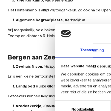
van Reenenpark
‘t Hertenkamp,
Het Hertenkamp is altijd vrij toegankelijk. Zo ook na de 
Kerkedijk 41
Algemene begraafplaats,
Vrij toegankelijk, vele bekende Bergenaren liggen hier begr
Toorop en dichter A.R. Holst.
Toestemming
Bergen aan Zee
,
Verspyckweg 5
Deze website maakt gebruik
Zeehuis Nivon
We gebruiken cookies om cont
Er is een kleine tentoonstelling van historische foto's van He
websiteverkeer te analyseren
,
Elzenlaan 2
media, adverteren en analys
Landgoed Huize Glory
verstrekt of die ze hebben v
Bezoekers kunnen langskomen
en het gebouw op eigen te
Toestemmingsselectie
,
Kerkstraat 21
Vredeskerkje
Noodzakelijk