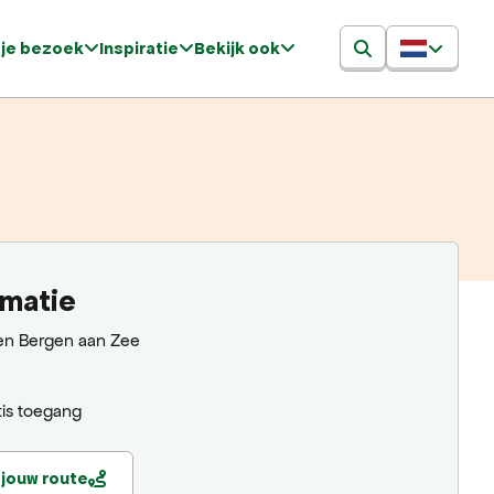
 je bezoek
Inspiratie
Bekijk ook
rmatie
en Bergen aan Zee
is toegang
 jouw route