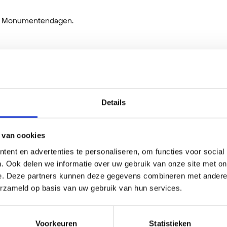
Open Monumentendagen.
aven zoals bijvoorbeeld kunstenares Charly
Details
 van cookies
ent en advertenties te personaliseren, om functies voor social
t Zeehuis.
. Ook delen we informatie over uw gebruik van onze site met on
e. Deze partners kunnen deze gegevens combineren met andere i
erzameld op basis van uw gebruik van hun services.
mpo ontdekken.
Voorkeuren
Statistieken