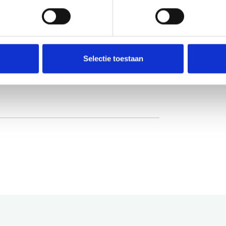
ineweg vanaf Zeeweg)
assia-gebouw wordt opengesteld voor bezoek.
Selectie toestaan