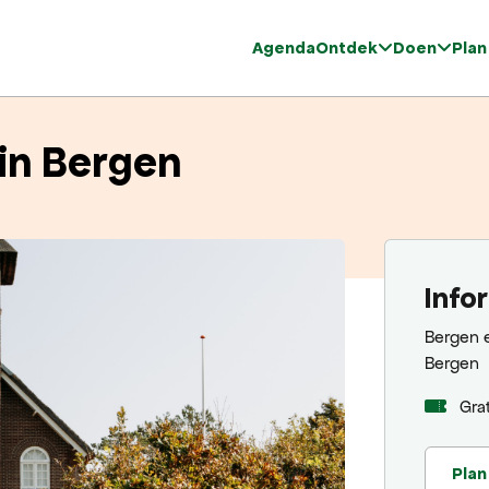
Agenda
Ontdek
Doen
Plan
in Bergen
Info
Bergen 
Bergen
Grat
Plan