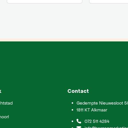
k
Contact
htstad
Gedempte Nieuwesloot 5
1811 KT Alkmaar
hoorl
072 511 4284