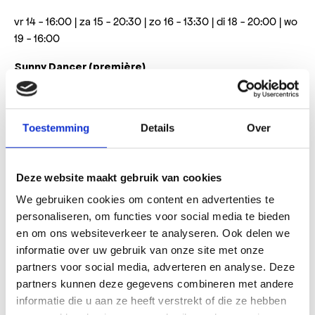
vr 14 - 16:00 | za 15 - 20:30 | zo 16 - 13:30 | di 18 - 20:00 | wo
19 - 16:00
Sunny Dancer (première)
Verenigd Koninkrijk, Duitsland | drama, komedie | Engels,
NL ondertiteld
Toestemming
Details
Over
Met humor, charme en oprechte emotie vertelt Sunny
Dancer het verhaal van Ivy die met tegenzin arriveert op
een zomerkamp voor jongeren die leven met de gevolgen
Deze website maakt gebruik van cookies
van kanker en ontdekt dat het er verrassend vrolijk,
We gebruiken cookies om content en advertenties te
hartverwarmend en inspirerend aan toe gaat.
personaliseren, om functies voor social media te bieden
en om ons websiteverkeer te analyseren. Ook delen we
vr 14 - 20:00 | za 15 - 11:45 | zo 16 - 16:45 | ma 17 - 14:30 | wo
informatie over uw gebruik van onze site met onze
19 - 20:00
partners voor social media, adverteren en analyse. Deze
La Vita va Cosi
partners kunnen deze gegevens combineren met andere
informatie die u aan ze heeft verstrekt of die ze hebben
komedie
Italië | drama,
| Italiaans, NL ondertiteld