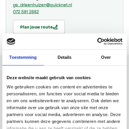
ga_drieenhuizen@quicknet.nl
072 581 2882
Plan jouw route
Toestemming
Details
Over
Bekijk ook eens
Deze website maakt gebruik van cookies
We gebruiken cookies om content en advertenties te
Ontdek de rest van de regio! Bekijk de andere websites om
personaliseren, om functies voor social media te bieden
te zien wat deze prachtige omgeving nog meer te bieden
en om ons websiteverkeer te analyseren. Ook delen we
heeft.
informatie over uw gebruik van onze site met onze
partners voor social media, adverteren en analyse. Deze
partners kunnen deze gegevens combineren met andere
informatie die u aan ze heeft verstrekt of die ze hebben