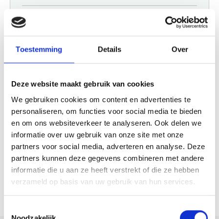
Openingstijden
Maandag
08:00 - 23:00
Toestemming
Details
Over
Dinsdag
08:00 - 23:00
Woensdag
08:00 - 23:00
Donderdag
08:00 - 23:00
Deze website maakt gebruik van cookies
Vrijdag
08:00 - 23:00
Zaterdag
08:00 - 23:00
We gebruiken cookies om content en advertenties te
Zondag
08:00 - 23:00
personaliseren, om functies voor social media te bieden
en om ons websiteverkeer te analyseren. Ook delen we
informatie over uw gebruik van onze site met onze
Website
partners voor social media, adverteren en analyse. Deze
partners kunnen deze gegevens combineren met andere
Bezoek website
informatie die u aan ze heeft verstrekt of die ze hebben
verzameld op basis van uw gebruik van hun services.
Toestemmingsselectie
Noodzakelijk