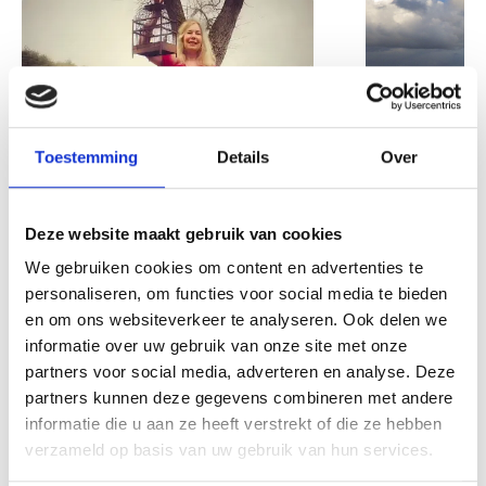
Toestemming
Details
Over
Betty and the
Duinland: 
Boogiemen bij
rond het
Deze website maakt gebruik van cookies
Kunstgetij
Van donderd
We gebruiken cookies om content en advertenties te
Betty and the Boogiemen
zaterdag 22
personaliseren, om functies voor social media te bieden
brengen een muzikaal
Kunstgetij d
en om ons websiteverkeer te analyseren. Ook delen we
eerbetoon aan het
verhalen, th
informatie over uw gebruik van onze site met onze
legendarische album Mingus
kunst en jaz
partners voor social media, adverteren en analyse. Deze
Lees verder
Lees verde
van Joni Mitchell en Charles
Vredeskerkj
partners kunnen deze gegevens combineren met andere
Mingus. Verwacht een sfeervolle
Zee.
informatie die u aan ze heeft verstrekt of die ze hebben
avond vol jazz, poëzie,
verzameld op basis van uw gebruik van hun services.
improvisatie en muzikale