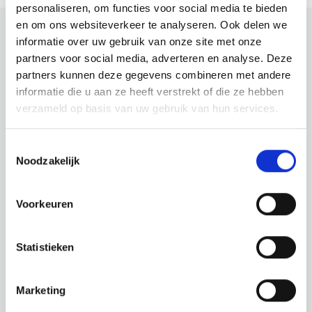
personaliseren, om functies voor social media te bieden
en om ons websiteverkeer te analyseren. Ook delen we
informatie over uw gebruik van onze site met onze
partners voor social media, adverteren en analyse. Deze
Bekijk ook eens
partners kunnen deze gegevens combineren met andere
informatie die u aan ze heeft verstrekt of die ze hebben
Ontdek de rest van de regio! Bekijk de andere websites om
verzameld op basis van uw gebruik van hun services.
te zien wat deze prachtige omgeving nog meer te bieden
heeft.
Toestemmingsselectie
Noodzakelijk
Voorkeuren
Statistieken
Marketing