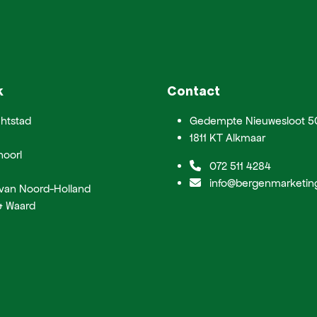
k
Contact
htstad
Gedempte Nieuwesloot 5
1811 KT Alkmaar
hoorl
072 511 4284
info@bergenmarketing
 van Noord-Holland
& Waard