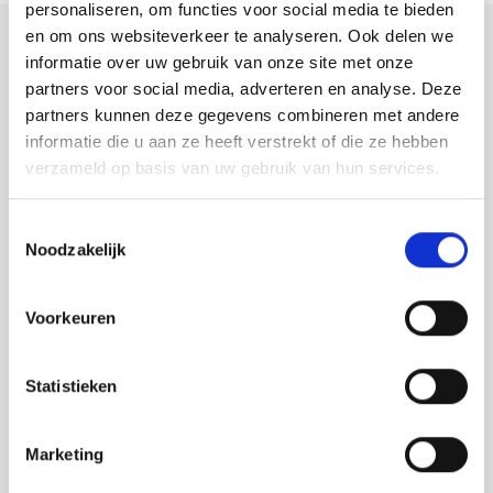
personaliseren, om functies voor social media te bieden
en om ons websiteverkeer te analyseren. Ook delen we
informatie over uw gebruik van onze site met onze
Bekijk ook eens
partners voor social media, adverteren en analyse. Deze
partners kunnen deze gegevens combineren met andere
informatie die u aan ze heeft verstrekt of die ze hebben
Ontdek de rest van de regio! Bekijk de andere websites om
verzameld op basis van uw gebruik van hun services.
te zien wat deze prachtige omgeving nog meer te bieden
heeft.
Toestemmingsselectie
Noodzakelijk
Voorkeuren
Statistieken
Marketing